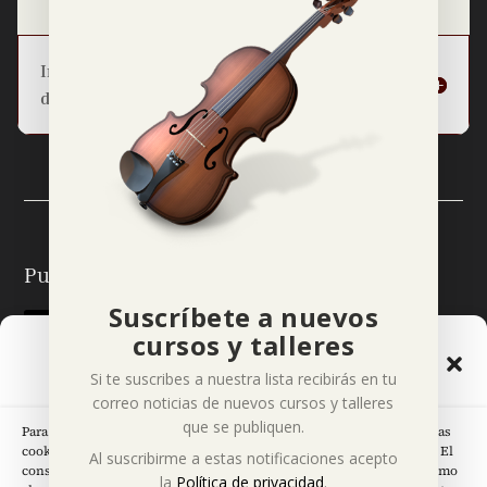
Información básica sobre la protección
de datos
Puedes seguirme en:
Suscríbete a nuevos
cursos y talleres
Gestionar el Consentimiento
Si te suscribes a nuestra lista recibirás en tu
de las Cookies
correo noticias de nuevos cursos y talleres
que se publiquen.
Para ofrecer las mejores experiencias, utilizamos tecnologías como las
cookies para almacenar y/o acceder a la información del dispositivo. El
Páginas Legales
Al suscribirme a estas notificaciones acepto
consentimiento de estas tecnologías nos permitirá procesar datos como
la
Política de privacidad
.