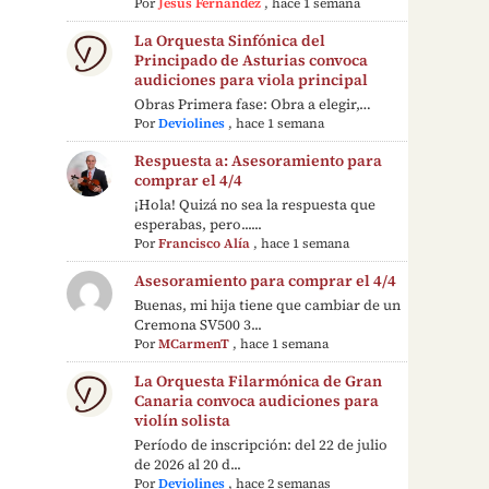
Por
Jesús Fernández
,
hace 1 semana
La Orquesta Sinfónica del
Principado de Asturias convoca
audiciones para viola principal
Obras Primera fase: Obra a elegir,…
Por
Deviolines
,
hace 1 semana
Respuesta a: Asesoramiento para
comprar el 4/4
¡Hola! Quizá no sea la respuesta que
esperabas, pero......
Por
Francisco Alía
,
hace 1 semana
Asesoramiento para comprar el 4/4
Buenas, mi hija tiene que cambiar de un
Cremona SV500 3...
Por
MCarmenT
,
hace 1 semana
La Orquesta Filarmónica de Gran
Canaria convoca audiciones para
violín solista
Período de inscripción: del 22 de julio
de 2026 al 20 d...
Por
Deviolines
,
hace 2 semanas