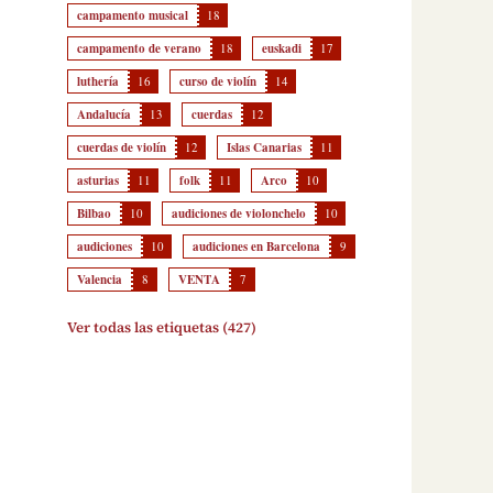
campamento musical
18
campamento de verano
18
euskadi
17
luthería
16
curso de violín
14
Andalucía
13
cuerdas
12
cuerdas de violín
12
Islas Canarias
11
asturias
11
folk
11
Arco
10
Bilbao
10
audiciones de violonchelo
10
audiciones
10
audiciones en Barcelona
9
Valencia
8
VENTA
7
Ver todas las etiquetas (427)