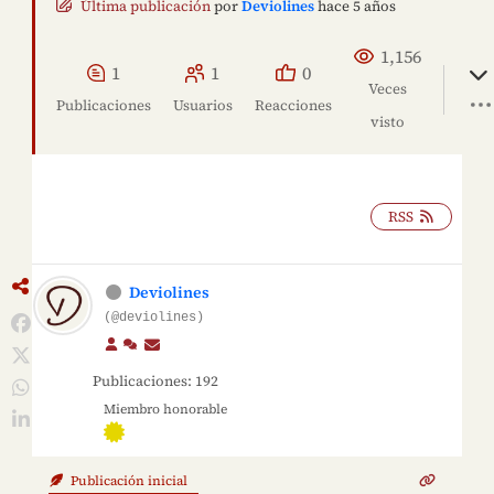
Última publicación
por
Deviolines
hace 5 años
1,156
1
1
0
Veces
Publicaciones
Usuarios
Reacciones
visto
RSS
Deviolines
(@deviolines)
Publicaciones: 192
Miembro honorable
Publicación inicial