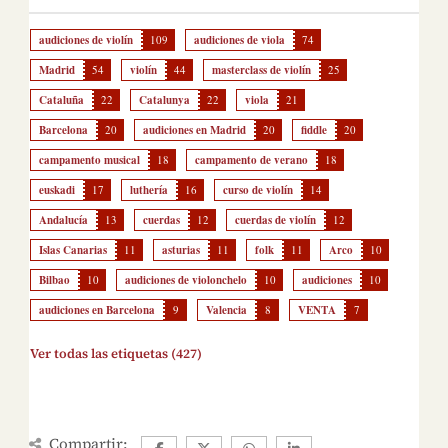
audiciones de violín
109
audiciones de viola
74
Madrid
54
violín
44
masterclass de violín
25
Cataluña
22
Catalunya
22
viola
21
Barcelona
20
audiciones en Madrid
20
fiddle
20
campamento musical
18
campamento de verano
18
euskadi
17
luthería
16
curso de violín
14
Andalucía
13
cuerdas
12
cuerdas de violín
12
Islas Canarias
11
asturias
11
folk
11
Arco
10
Bilbao
10
audiciones de violonchelo
10
audiciones
10
audiciones en Barcelona
9
Valencia
8
VENTA
7
Ver todas las etiquetas (427)
Compartir: