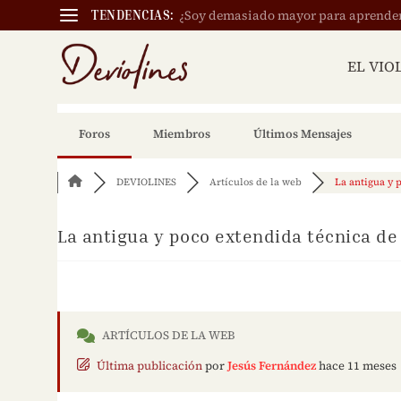
¿Soy demasiado mayor para aprender a
TENDENCIAS:
EL VIO
Foros
Miembros
Últimos Mensajes
DEVIOLINES
Artículos de la web
La antigua y p
La antigua y poco extendida técnica de
ARTÍCULOS DE LA WEB
Última publicación
por
Jesús Fernández
hace 11 meses