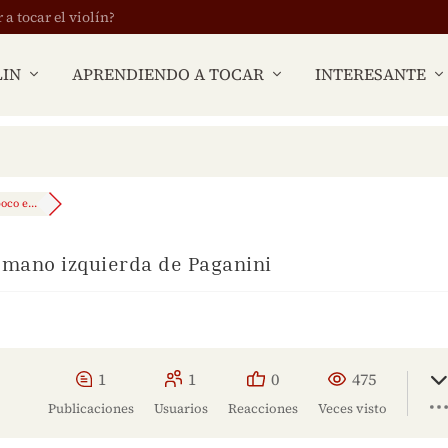
 tocar el violín?
LIN
APRENDIENDO A TOCAR
INTERESANTE
oco e...
 mano izquierda de Paganini
1
1
0
475
Publicaciones
Usuarios
Reacciones
Veces visto