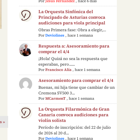
Por
Jesús Fernández
,
hace 6 días
La Orquesta Sinfónica del
Principado de Asturias convoca
audiciones para viola principal
Obras Primera fase: Obra a elegir,…
Por
Deviolines
,
hace 1 semana
Respuesta a: Asesoramiento para
comprar el 4/4
¡Hola! Quizá no sea la respuesta que
esperabas, pero......
Por
Francisco Alía
,
hace 1 semana
Asesoramiento para comprar el 4/4
Buenas, mi hija tiene que cambiar de un
Cremona SV500 3...
Por
MCarmenT
,
hace 1 semana
La Orquesta Filarmónica de Gran
Canaria convoca audiciones para
violín solista
s »
Período de inscripción: del 22 de julio
de 2026 al 20 d...
Por
Deviolines
,
hace 1 semana