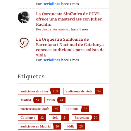
Por
Deviolines
hace 1 mes
La Oorquesta Sinfónica de RTVE
ofrece una masterclass con Julien
Rachlin
Por
Jesús Fernández
hace 1 mes
La Orquestra Simfònica de
Barcelona i Nacional de Catalunya
convoca audiciones para solista de
viola
Por
Deviolines
hace 1 mes
Etiquetas
audiciones de violín
109
audiciones de viola
74
Madrid
54
violín
44
masterclass de violín
25
Cataluña
22
Catalunya
22
viola
21
Barcelona
20
audiciones en Madrid
20
fiddle
20