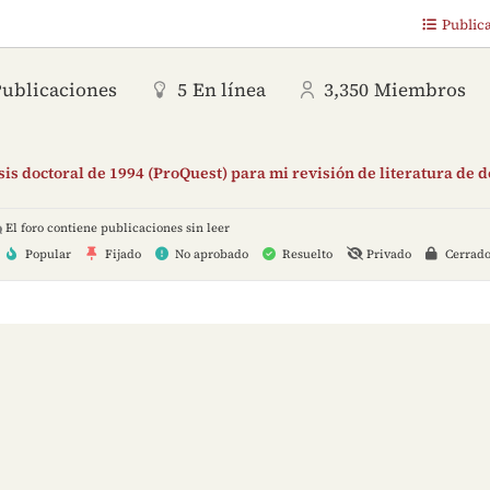
Public
Publicaciones
5
En línea
3,350
Miembros
is doctoral de 1994 (ProQuest) para mi revisión de literatura de 
El foro contiene publicaciones sin leer
Popular
Fijado
No aprobado
Resuelto
Privado
Cerrad