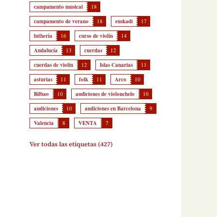
campamento musical
18
campamento de verano
18
euskadi
17
luthería
16
curso de violín
14
Andalucía
13
cuerdas
12
cuerdas de violín
12
Islas Canarias
11
asturias
11
folk
11
Arco
10
Bilbao
10
audiciones de violonchelo
10
audiciones
10
audiciones en Barcelona
9
Valencia
8
VENTA
7
Ver todas las etiquetas (427)