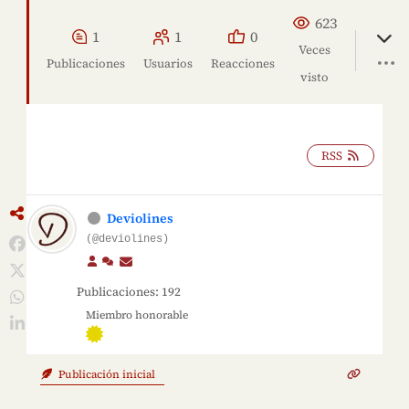
623
1
1
0
Veces
Publicaciones
Usuarios
Reacciones
visto
RSS
Deviolines
(@deviolines)
Publicaciones: 192
Miembro honorable
Publicación inicial