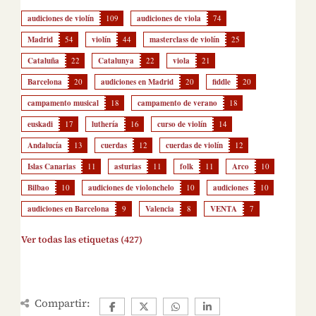
audiciones de violín
109
audiciones de viola
74
Madrid
54
violín
44
masterclass de violín
25
Cataluña
22
Catalunya
22
viola
21
Barcelona
20
audiciones en Madrid
20
fiddle
20
campamento musical
18
campamento de verano
18
euskadi
17
luthería
16
curso de violín
14
Andalucía
13
cuerdas
12
cuerdas de violín
12
Islas Canarias
11
asturias
11
folk
11
Arco
10
Bilbao
10
audiciones de violonchelo
10
audiciones
10
audiciones en Barcelona
9
Valencia
8
VENTA
7
Ver todas las etiquetas (427)
Compartir: