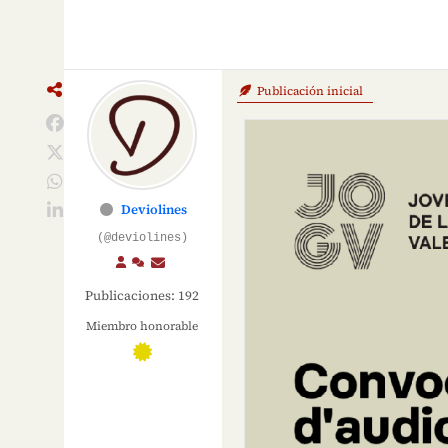
Publicación inicial
Deviolines
(@deviolines)
Publicaciones: 192
Miembro honorable