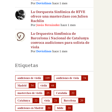
Por
Deviolines
hace 1 mes
La Oorquesta Sinfónica de RTVE
ofrece una masterclass con Julien
Rachlin
Por
Jesús Fernández
hace 1 mes
La Orquestra Simfònica de
Barcelona i Nacional de Catalunya
convoca audiciones para solista de
viola
Por
Deviolines
hace 1 mes
Etiquetas
audiciones de violín
109
audiciones de viola
74
Madrid
54
violín
44
masterclass de violín
25
Cataluña
22
Catalunya
22
viola
21
Barcelona
20
audiciones en Madrid
20
fiddle
20