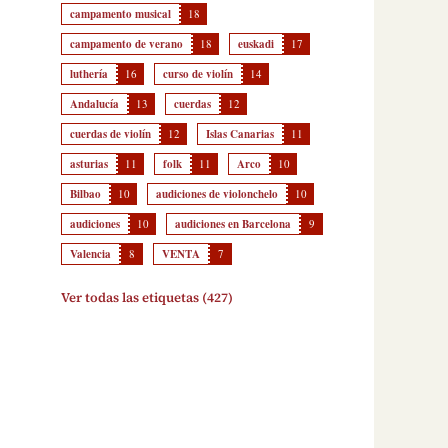
campamento musical
18
campamento de verano
18
euskadi
17
luthería
16
curso de violín
14
Andalucía
13
cuerdas
12
cuerdas de violín
12
Islas Canarias
11
asturias
11
folk
11
Arco
10
Bilbao
10
audiciones de violonchelo
10
audiciones
10
audiciones en Barcelona
9
Valencia
8
VENTA
7
Ver todas las etiquetas (427)