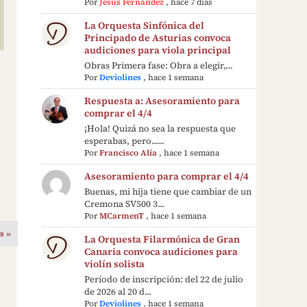
Por
Jesús Fernández
,
hace 7 días
La Orquesta Sinfónica del
Principado de Asturias convoca
audiciones para viola principal
Obras Primera fase: Obra a elegir,…
Por
Deviolines
,
hace 1 semana
Respuesta a: Asesoramiento para
comprar el 4/4
¡Hola! Quizá no sea la respuesta que
esperabas, pero......
Por
Francisco Alía
,
hace 1 semana
Asesoramiento para comprar el 4/4
Buenas, mi hija tiene que cambiar de un
Cremona SV500 3...
Por
MCarmenT
,
hace 1 semana
s »
La Orquesta Filarmónica de Gran
Canaria convoca audiciones para
violín solista
Período de inscripción: del 22 de julio
de 2026 al 20 d...
Por
Deviolines
,
hace 1 semana