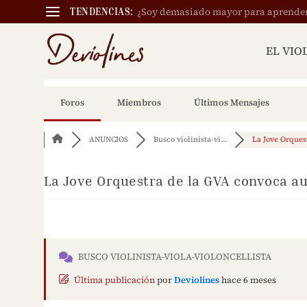
¿Soy demasiado mayor para aprender a
TENDENCIAS:
EL VIO
Foros
Miembros
Últimos Mensajes
ANUNCIOS
Busco violinista-vi...
La Jove Orquest
La Jove Orquestra de la GVA convoca au
BUSCO VIOLINISTA-VIOLA-VIOLONCELLISTA
Última publicación
por
Deviolines
hace 6 meses