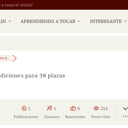
 tocar el violín?
LIN
APRENDIENDO A TOCAR
INTERESANTE
ra d...
diciones para 38 plazas
1
1
0
214
Publicaciones
Usuarios
Reacciones
Veces visto