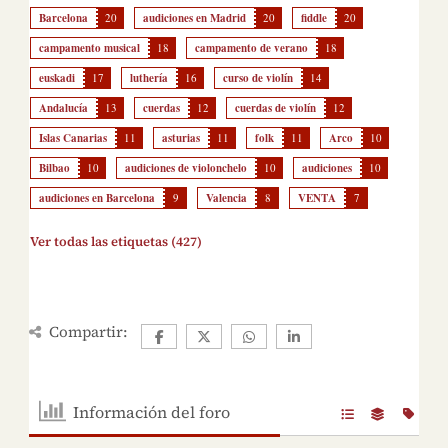
Barcelona
20
audiciones en Madrid
20
fiddle
20
campamento musical
18
campamento de verano
18
euskadi
17
luthería
16
curso de violín
14
Andalucía
13
cuerdas
12
cuerdas de violín
12
Islas Canarias
11
asturias
11
folk
11
Arco
10
Bilbao
10
audiciones de violonchelo
10
audiciones
10
audiciones en Barcelona
9
Valencia
8
VENTA
7
Ver todas las etiquetas (427)
Compartir:
Información del foro