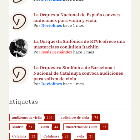
La Orquesta Nacional de España convoca
audiciones para violín y viola.
Por
Deviolines
hace 1 mes
La Oorquesta Sinfónica de RTVE ofrece una
masterclass con Julien Rachlin
Por
Jesús Fernández
hace 1 mes
La Orquestra Simfònica de Barcelona i
Nacional de Catalunya convoca audiciones
para solista de viola
Por
Deviolines
hace 1 mes
Etiquetas
audiciones de violín
109
audiciones de viola
74
Madrid
54
violín
44
masterclass de violín
25
Cataluña
22
Catalunya
22
viola
21