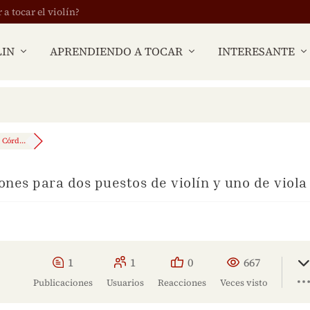
 tocar el violín?
LIN
APRENDIENDO A TOCAR
INTERESANTE
Córd...
nes para dos puestos de violín y uno de viola
1
1
0
667
Publicaciones
Usuarios
Reacciones
Veces visto