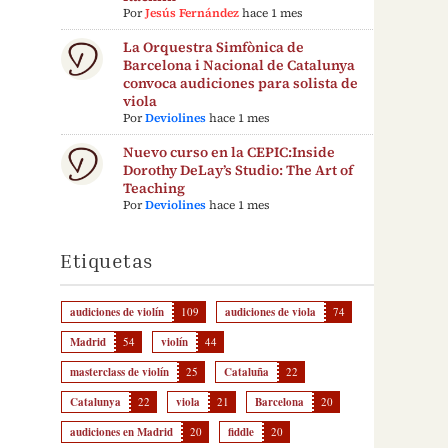
Por
Jesús Fernández
hace 1 mes
La Orquestra Simfònica de
Barcelona i Nacional de Catalunya
convoca audiciones para solista de
viola
Por
Deviolines
hace 1 mes
Nuevo curso en la CEPIC:Inside
Dorothy DeLay’s Studio: The Art of
Teaching
Por
Deviolines
hace 1 mes
Etiquetas
audiciones de violín
109
audiciones de viola
74
Madrid
54
violín
44
masterclass de violín
25
Cataluña
22
Catalunya
22
viola
21
Barcelona
20
audiciones en Madrid
20
fiddle
20