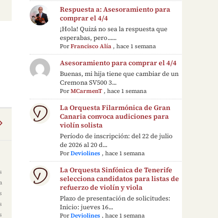
Respuesta a: Asesoramiento para
comprar el 4/4
¡Hola! Quizá no sea la respuesta que
esperabas, pero......
Por
Francisco Alía
,
hace 1 semana
Asesoramiento para comprar el 4/4
Buenas, mi hija tiene que cambiar de un
Cremona SV500 3...
Por
MCarmenT
,
hace 1 semana
La Orquesta Filarmónica de Gran
Canaria convoca audiciones para
violín solista
Período de inscripción: del 22 de julio
de 2026 al 20 d...
Por
Deviolines
,
hace 1 semana
La Orquesta Sinfónica de Tenerife
s
selecciona candidatos para listas de
a
refuerzo de violín y viola
s
Plazo de presentación de solicitudes:
s
Inicio: jueves 16...
s
Por
Deviolines
,
hace 1 semana