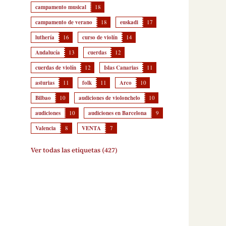
campamento musical
18
campamento de verano
18
euskadi
17
luthería
16
curso de violín
14
Andalucía
13
cuerdas
12
cuerdas de violín
12
Islas Canarias
11
asturias
11
folk
11
Arco
10
Bilbao
10
audiciones de violonchelo
10
audiciones
10
audiciones en Barcelona
9
Valencia
8
VENTA
7
Ver todas las etiquetas (427)