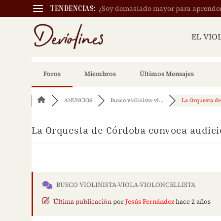
¿Soy demasiado mayor para aprender a
TENDENCIAS:
EL VIO
Foros
Miembros
Últimos Mensajes
ANUNCIOS
Busco violinista-vi...
La Orquesta de 
La Orquesta de Córdoba convoca audicio
BUSCO VIOLINISTA-VIOLA-VIOLONCELLISTA
Última publicación
por
Jesús Fernández
hace 2 años