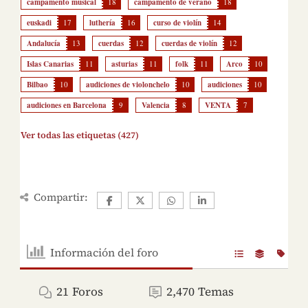
campamento musical
18
campamento de verano
18
euskadi
17
luthería
16
curso de violín
14
Andalucía
13
cuerdas
12
cuerdas de violín
12
Islas Canarias
11
asturias
11
folk
11
Arco
10
Bilbao
10
audiciones de violonchelo
10
audiciones
10
audiciones en Barcelona
9
Valencia
8
VENTA
7
Ver todas las etiquetas (427)
Compartir:
Información del foro
21
Foros
2,470
Temas