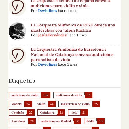
La Orquesta Nacional de España convoca
audiciones para violín y viola.
Por
Deviolines
hace 1 mes
La Oorquesta Sinfónica de RTVE ofrece una
masterclass con Julien Rachlin
Por
Jesús Fernández
hace 1 mes
La Orquestra Simfònica de Barcelona i
Nacional de Catalunya convoca audiciones
para solista de viola
Por
Deviolines
hace 1 mes
Etiquetas
audiciones de violín
109
audiciones de viola
74
Madrid
54
violín
44
masterclass de violín
25
Cataluña
22
Catalunya
22
viola
21
Barcelona
20
audiciones en Madrid
20
fiddle
20