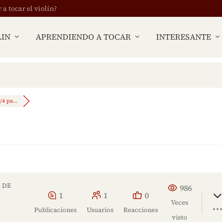
 tocar el violín?
LIN
APRENDIENDO A TOCAR
INTERESANTE
/4 pa...
 DE
986
1
1
0
Veces
Publicaciones
Usuarios
Reacciones
visto