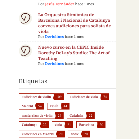
Por
Jesús Fernández
hace 1 mes
La Orquestra Simfònica de
Barcelona i Nacional de Catalunya
convoca audiciones para solista de
viola
Por
Deviolines
hace 1 mes
Nuevo curso en la CEPIC:Inside
Dorothy DeLay’s Studio: The Art of
Teaching
Por
Deviolines
hace 1 mes
Etiquetas
audiciones de violín
109
audiciones de viola
74
Madrid
54
violín
44
masterclass de violín
25
Cataluña
22
Catalunya
22
viola
21
Barcelona
20
audiciones en Madrid
20
fiddle
20