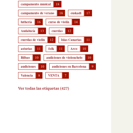
campamento musical
18
campamento de verano
18
euskadi
17
luthería
16
curso de violín
14
Andalucía
13
cuerdas
12
cuerdas de violín
12
Islas Canarias
11
asturias
11
folk
11
Arco
10
Bilbao
10
audiciones de violonchelo
10
audiciones
10
audiciones en Barcelona
9
Valencia
8
VENTA
7
Ver todas las etiquetas (427)