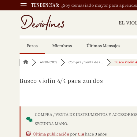
¿Soy demasiado mayor para aprender a
TENDENCIAS:
EL VIO
Foros
Miembros
Últimos Mensajes
ANUNCIOS
Compra / venta de i...
Busco violín 4
Busco violín 4/4 para zurdos
COMPRA / VENTA DE INSTRUMENTOS Y ACCESORIOS
SEGUNDA MANO.
Última publicación
por
Cin
hace 3 años