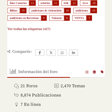
Islas Canarias
11
asturias
11
folk
11
Arco
10
Bilbao
10
audiciones de violonchelo
10
audiciones
10
audiciones en Barcelona
9
Valencia
8
VENTA
7
Ver todas las etiquetas (427)
Compartir:
Información del foro
21
Foros
2,470
Temas
8,874
Publicaciones
7
En línea