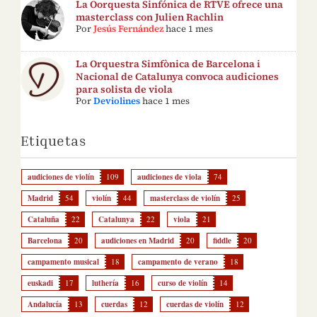
La Oorquesta Sinfónica de RTVE ofrece una
masterclass con Julien Rachlin
Por
Jesús Fernández
hace 1 mes
La Orquestra Simfònica de Barcelona i
Nacional de Catalunya convoca audiciones
para solista de viola
Por
Deviolines
hace 1 mes
Etiquetas
audiciones de violín
109
audiciones de viola
74
Madrid
54
violín
44
masterclass de violín
25
Cataluña
22
Catalunya
22
viola
21
Barcelona
20
audiciones en Madrid
20
fiddle
20
campamento musical
18
campamento de verano
18
euskadi
17
luthería
16
curso de violín
14
Andalucía
13
cuerdas
12
cuerdas de violín
12