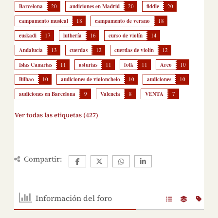
Barcelona
20
audiciones en Madrid
20
fiddle
20
campamento musical
18
campamento de verano
18
euskadi
17
luthería
16
curso de violín
14
Andalucía
13
cuerdas
12
cuerdas de violín
12
Islas Canarias
11
asturias
11
folk
11
Arco
10
Bilbao
10
audiciones de violonchelo
10
audiciones
10
audiciones en Barcelona
9
Valencia
8
VENTA
7
Ver todas las etiquetas (427)
Compartir:
Información del foro