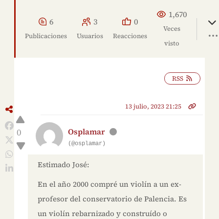
1,670
6
3
0
Veces
Publicaciones
Usuarios
Reacciones
visto
RSS
13 julio, 2023 21:25
0
Osplamar
(@osplamar)
Estimado José:
En el año 2000 compré un violín a un ex-
profesor del conservatorio de Palencia. Es
un violín rebarnizado y construído o