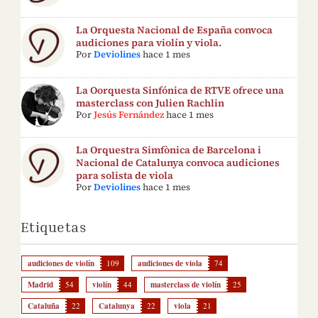
La Orquesta Nacional de España convoca
audiciones para violín y viola.
Por
Deviolines
hace 1 mes
La Oorquesta Sinfónica de RTVE ofrece una
masterclass con Julien Rachlin
Por
Jesús Fernández
hace 1 mes
La Orquestra Simfònica de Barcelona i
Nacional de Catalunya convoca audiciones
para solista de viola
Por
Deviolines
hace 1 mes
Etiquetas
audiciones de violín
109
audiciones de viola
74
Madrid
54
violín
44
masterclass de violín
25
Cataluña
22
Catalunya
22
viola
21