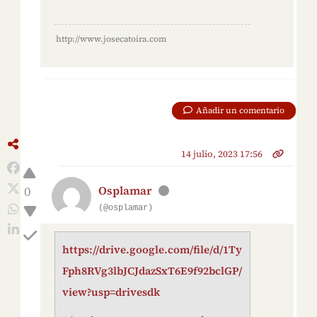
http://www.josecatoira.com
Añadir un comentario
14 julio, 2023 17:56
0
Osplamar
(@osplamar)
https://drive.google.com/file/d/1Ty
Fph8RVg3lbJCJdazSxT6E9f92bclGP/
view?usp=drivesdk