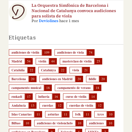
La Orquestra Simfònica de Barcelona i
Nacional de Catalunya convoca audiciones
para solista de viola
Por
Deviolines
hace 1 mes
Etiquetas
audiciones de violín
109
audiciones de viola
74
Madrid
54
violín
44
masterclass de violín
25
Cataluña
22
Catalunya
22
viola
21
Barcelona
20
audiciones en Madrid
20
fiddle
20
campamento musical
18
campamento de verano
18
euskadi
17
luthería
16
curso de violín
14
Andalucía
13
cuerdas
12
cuerdas de violín
12
Islas Canarias
11
asturias
11
folk
11
Arco
10
Bilbao
10
audiciones de violonchelo
10
audiciones
10
9
8
7