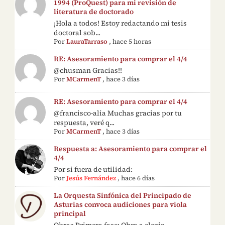
1994 (ProQuest) para mi revisión de
literatura de doctorado
¡Hola a todos! Estoy redactando mi tesis
doctoral sob...
Por
LauraTarraso
,
hace 5 horas
RE: Asesoramiento para comprar el 4/4
@chusman Gracias!!
Por
MCarmenT
,
hace 3 días
RE: Asesoramiento para comprar el 4/4
@francisco-alia Muchas gracias por tu
respuesta, veré q...
Por
MCarmenT
,
hace 3 días
Respuesta a: Asesoramiento para comprar el
4/4
Por si fuera de utilidad:
Por
Jesús Fernández
,
hace 6 días
La Orquesta Sinfónica del Principado de
Asturias convoca audiciones para viola
principal
Obras Primera fase: Obra a elegir,…