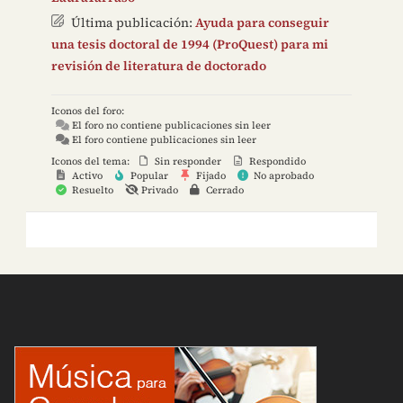
Última publicación:
Ayuda para conseguir
una tesis doctoral de 1994 (ProQuest) para mi
revisión de literatura de doctorado
Iconos del foro:
El foro no contiene publicaciones sin leer
El foro contiene publicaciones sin leer
Iconos del tema:
Sin responder
Respondido
Activo
Popular
Fijado
No aprobado
Resuelto
Privado
Cerrado