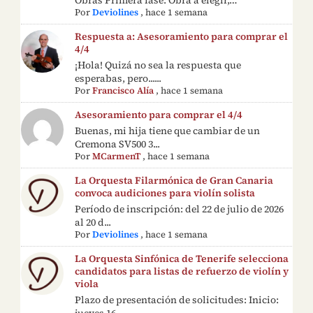
Por
Deviolines
,
hace 1 semana
Respuesta a: Asesoramiento para comprar el
4/4
¡Hola! Quizá no sea la respuesta que
esperabas, pero......
Por
Francisco Alía
,
hace 1 semana
Asesoramiento para comprar el 4/4
Buenas, mi hija tiene que cambiar de un
Cremona SV500 3...
Por
MCarmenT
,
hace 1 semana
La Orquesta Filarmónica de Gran Canaria
convoca audiciones para violín solista
Período de inscripción: del 22 de julio de 2026
al 20 d...
Por
Deviolines
,
hace 1 semana
La Orquesta Sinfónica de Tenerife selecciona
candidatos para listas de refuerzo de violín y
viola
Plazo de presentación de solicitudes: Inicio:
jueves 16...