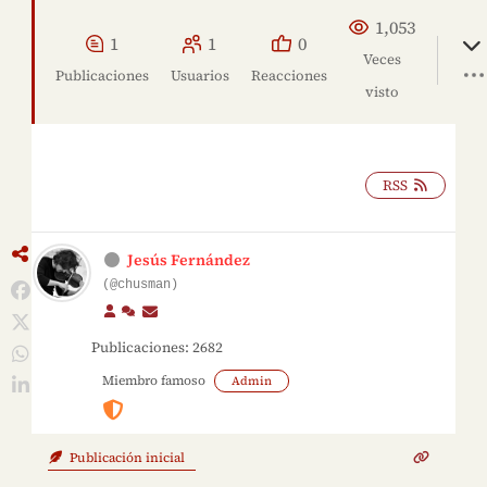
1,053
1
1
0
Veces
Publicaciones
Usuarios
Reacciones
visto
RSS
Jesús Fernández
(@chusman)
Publicaciones: 2682
Miembro famoso
Admin
Haz clic
para
aceptar
Publicación inicial
las