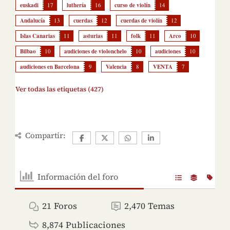
euskadi
17
luthería
16
curso de violín
14
Andalucía
13
cuerdas
12
cuerdas de violín
12
Islas Canarias
11
asturias
11
folk
11
Arco
10
Bilbao
10
audiciones de violonchelo
10
audiciones
10
audiciones en Barcelona
9
Valencia
8
VENTA
7
Ver todas las etiquetas (427)
Compartir:
Información del foro
21
Foros
2,470
Temas
8,874
Publicaciones