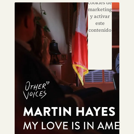
cookies de
marketing
y activar
este
contenido