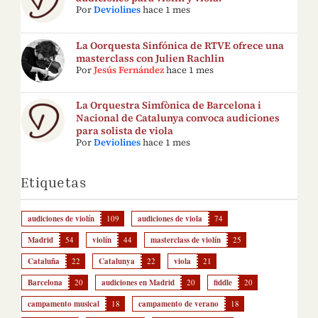
Por
Deviolines
hace 1 mes
La Oorquesta Sinfónica de RTVE ofrece una
masterclass con Julien Rachlin
Por
Jesús Fernández
hace 1 mes
La Orquestra Simfònica de Barcelona i
Nacional de Catalunya convoca audiciones
para solista de viola
Por
Deviolines
hace 1 mes
Etiquetas
audiciones de violín
109
audiciones de viola
74
Madrid
54
violín
44
masterclass de violín
25
Cataluña
22
Catalunya
22
viola
21
Barcelona
20
audiciones en Madrid
20
fiddle
20
campamento musical
18
campamento de verano
18