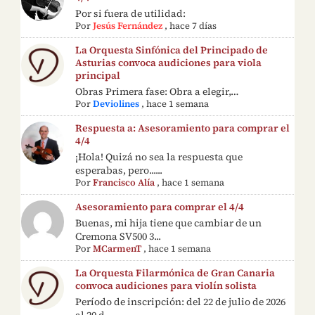
Por si fuera de utilidad:
Por
Jesús Fernández
,
hace 7 días
La Orquesta Sinfónica del Principado de
Asturias convoca audiciones para viola
principal
Obras Primera fase: Obra a elegir,…
Por
Deviolines
,
hace 1 semana
Respuesta a: Asesoramiento para comprar el
4/4
¡Hola! Quizá no sea la respuesta que
esperabas, pero......
Por
Francisco Alía
,
hace 1 semana
Asesoramiento para comprar el 4/4
Buenas, mi hija tiene que cambiar de un
Cremona SV500 3...
Por
MCarmenT
,
hace 1 semana
La Orquesta Filarmónica de Gran Canaria
convoca audiciones para violín solista
Período de inscripción: del 22 de julio de 2026
al 20 d...