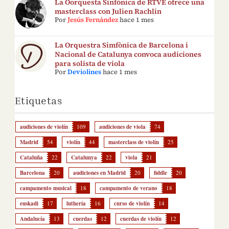
La Oorquesta Sinfónica de RTVE ofrece una
masterclass con Julien Rachlin
Por
Jesús Fernández
hace 1 mes
La Orquestra Simfònica de Barcelona i
Nacional de Catalunya convoca audiciones
para solista de viola
Por
Deviolines
hace 1 mes
Etiquetas
audiciones de violín
109
audiciones de viola
74
Madrid
54
violín
44
masterclass de violín
25
Cataluña
22
Catalunya
22
viola
21
Barcelona
20
audiciones en Madrid
20
fiddle
20
campamento musical
18
campamento de verano
18
euskadi
17
luthería
16
curso de violín
14
Andalucía
13
cuerdas
12
cuerdas de violín
12