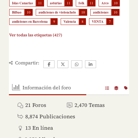
Islas Canarias
11
asturias
11
folk
11
Arco
10
Bilbao
10
audiciones de violonchelo
10
audiciones
10
audiciones en Barcelona
9
Valencia
8
VENTA
7
Ver todas las etiquetas (427)
Compartir:
Información del foro
21
Foros
2,470
Temas
8,874
Publicaciones
13
En línea