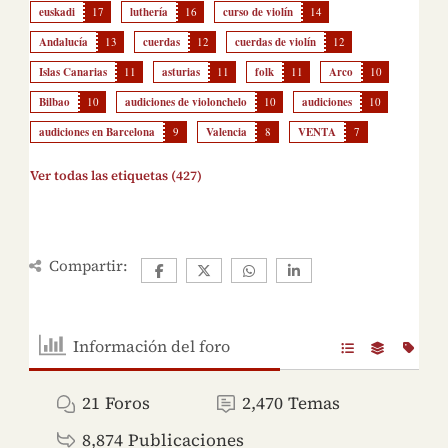
euskadi
17
luthería
16
curso de violín
14
Andalucía
13
cuerdas
12
cuerdas de violín
12
Islas Canarias
11
asturias
11
folk
11
Arco
10
Bilbao
10
audiciones de violonchelo
10
audiciones
10
audiciones en Barcelona
9
Valencia
8
VENTA
7
Ver todas las etiquetas (427)
Compartir:
Información del foro
21
Foros
2,470
Temas
8,874
Publicaciones