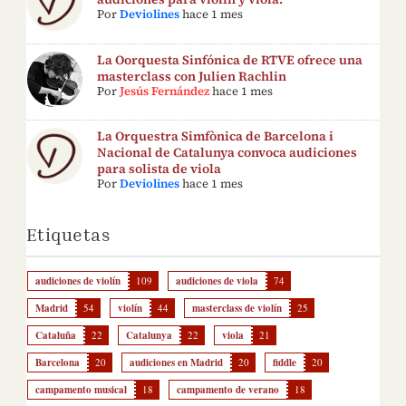
Por
Deviolines
hace 1 mes
La Oorquesta Sinfónica de RTVE ofrece una
masterclass con Julien Rachlin
Por
Jesús Fernández
hace 1 mes
La Orquestra Simfònica de Barcelona i
Nacional de Catalunya convoca audiciones
para solista de viola
Por
Deviolines
hace 1 mes
Etiquetas
audiciones de violín
109
audiciones de viola
74
Madrid
54
violín
44
masterclass de violín
25
Cataluña
22
Catalunya
22
viola
21
Barcelona
20
audiciones en Madrid
20
fiddle
20
campamento musical
18
campamento de verano
18