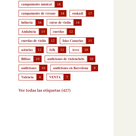
campamento musical
18
campamento de verano
18
euskadi
17
luthería
16
curso de violín
14
Andalucía
13
cuerdas
12
cuerdas de violín
12
Islas Canarias
11
asturias
11
folk
11
Arco
10
Bilbao
10
audiciones de violonchelo
10
audiciones
10
audiciones en Barcelona
9
Valencia
8
VENTA
7
Ver todas las etiquetas (427)