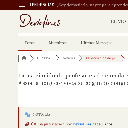
¿Soy demasiado mayor para aprender a
TENDENCIAS:
EL VIO
Foros
Miembros
Últimos Mensajes
GENERAL
Noticias
La asociación de pr...
La asociación de profesores de cuerda
Association) convoca su segundo congr
NOTICIAS
Última publicación
por
Deviolines
hace 3 años