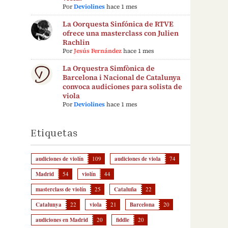
Por
Deviolines
hace 1 mes
La Oorquesta Sinfónica de RTVE
ofrece una masterclass con Julien
Rachlin
Por
Jesús Fernández
hace 1 mes
La Orquestra Simfònica de
Barcelona i Nacional de Catalunya
convoca audiciones para solista de
viola
Por
Deviolines
hace 1 mes
Etiquetas
audiciones de violín
109
audiciones de viola
74
Madrid
54
violín
44
masterclass de violín
25
Cataluña
22
Catalunya
22
viola
21
Barcelona
20
audiciones en Madrid
20
fiddle
20