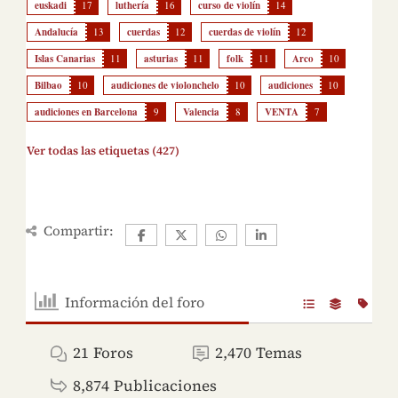
euskadi
17
luthería
16
curso de violín
14
Andalucía
13
cuerdas
12
cuerdas de violín
12
Islas Canarias
11
asturias
11
folk
11
Arco
10
Bilbao
10
audiciones de violonchelo
10
audiciones
10
audiciones en Barcelona
9
Valencia
8
VENTA
7
Ver todas las etiquetas (427)
Compartir:
Información del foro
21
Foros
2,470
Temas
8,874
Publicaciones