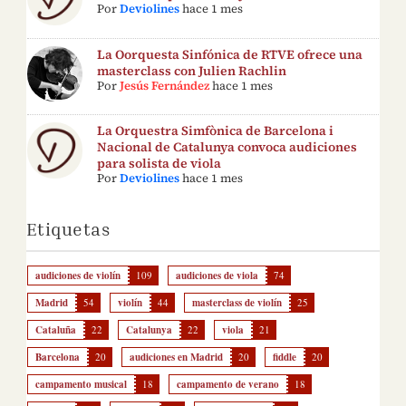
Por
Deviolines
hace 1 mes
La Oorquesta Sinfónica de RTVE ofrece una
masterclass con Julien Rachlin
Por
Jesús Fernández
hace 1 mes
La Orquestra Simfònica de Barcelona i
Nacional de Catalunya convoca audiciones
para solista de viola
Por
Deviolines
hace 1 mes
Etiquetas
audiciones de violín
109
audiciones de viola
74
Madrid
54
violín
44
masterclass de violín
25
Cataluña
22
Catalunya
22
viola
21
Barcelona
20
audiciones en Madrid
20
fiddle
20
campamento musical
18
campamento de verano
18