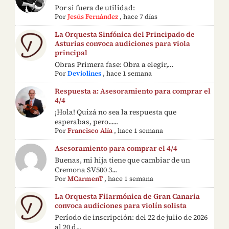
Por si fuera de utilidad:
Por
Jesús Fernández
,
hace 7 días
La Orquesta Sinfónica del Principado de
Asturias convoca audiciones para viola
principal
Obras Primera fase: Obra a elegir,…
Por
Deviolines
,
hace 1 semana
Respuesta a: Asesoramiento para comprar el
4/4
¡Hola! Quizá no sea la respuesta que
esperabas, pero......
Por
Francisco Alía
,
hace 1 semana
Asesoramiento para comprar el 4/4
Buenas, mi hija tiene que cambiar de un
Cremona SV500 3...
Por
MCarmenT
,
hace 1 semana
La Orquesta Filarmónica de Gran Canaria
convoca audiciones para violín solista
Período de inscripción: del 22 de julio de 2026
al 20 d...