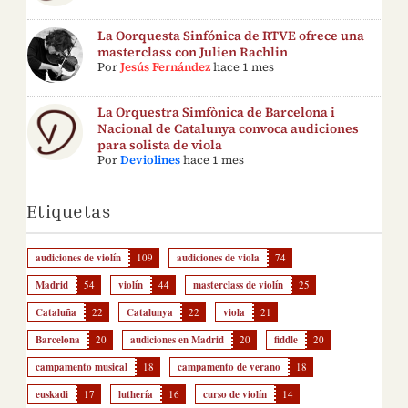
La Oorquesta Sinfónica de RTVE ofrece una
masterclass con Julien Rachlin
Por
Jesús Fernández
hace 1 mes
La Orquestra Simfònica de Barcelona i
Nacional de Catalunya convoca audiciones
para solista de viola
Por
Deviolines
hace 1 mes
Etiquetas
audiciones de violín
109
audiciones de viola
74
Madrid
54
violín
44
masterclass de violín
25
Cataluña
22
Catalunya
22
viola
21
Barcelona
20
audiciones en Madrid
20
fiddle
20
campamento musical
18
campamento de verano
18
euskadi
17
luthería
16
curso de violín
14