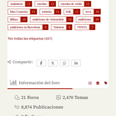
Andalucía
13
cuerdas
12
cuerdas de violín
12
Islas Canarias
11
asturias
11
folk
11
Arco
10
Bilbao
10
audiciones de violonchelo
10
audiciones
10
audiciones en Barcelona
9
Valencia
8
VENTA
7
Ver todas las etiquetas (427)
Compartir:
Información del foro
21
Foros
2,470
Temas
8,874
Publicaciones