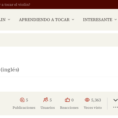
 tocar el violín?
LIN
APRENDIENDO A TOCAR
INTERESANTE
(inglés)
5
5
0
5,363
Publicaciones
Usuarios
Reacciones
Veces visto