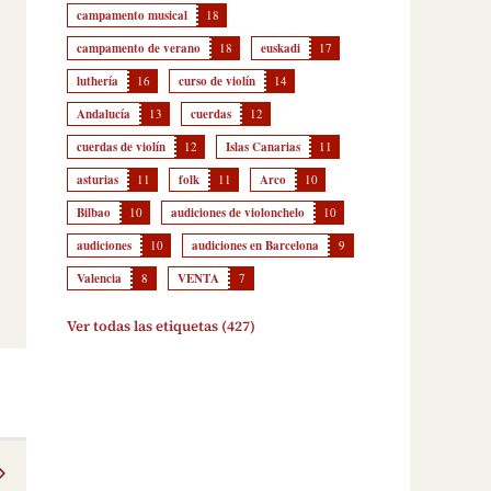
campamento musical
18
campamento de verano
18
euskadi
17
luthería
16
curso de violín
14
Andalucía
13
cuerdas
12
cuerdas de violín
12
Islas Canarias
11
asturias
11
folk
11
Arco
10
Bilbao
10
audiciones de violonchelo
10
audiciones
10
audiciones en Barcelona
9
Valencia
8
VENTA
7
Ver todas las etiquetas (427)