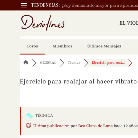
¿Soy demasiado mayor para aprender a
TENDENCIAS:
EL VIO
Foros
Miembros
Últimos Mensajes
GENERAL
Técnica
Ejercicio para real...
Ejercicio para realajar al hacer vibrato 
TÉCNICA
Última publicación
por
Bea Claro de Luna
hace 12 años