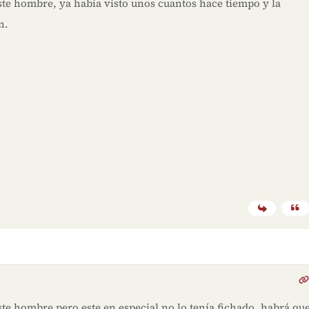
ste hombre, ya habia visto unos cuantos hace tiempo y la
n.
ste hombre pero este en especial no lo tenía fichado, habrá qu