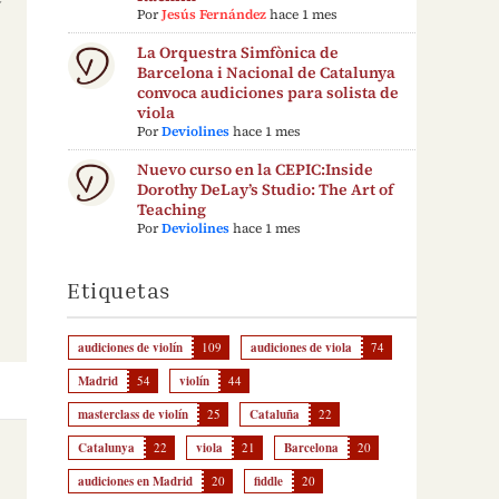
Por
Jesús Fernández
hace 1 mes
La Orquestra Simfònica de
Barcelona i Nacional de Catalunya
convoca audiciones para solista de
viola
Por
Deviolines
hace 1 mes
Nuevo curso en la CEPIC:Inside
Dorothy DeLay’s Studio: The Art of
Teaching
Por
Deviolines
hace 1 mes
Etiquetas
audiciones de violín
109
audiciones de viola
74
Madrid
54
violín
44
masterclass de violín
25
Cataluña
22
Catalunya
22
viola
21
Barcelona
20
audiciones en Madrid
20
fiddle
20