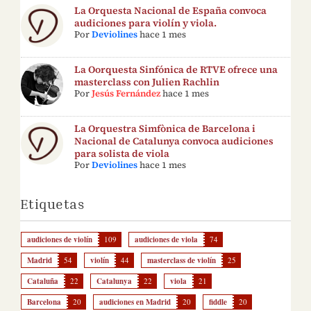
La Orquesta Nacional de España convoca
audiciones para violín y viola.
Por
Deviolines
hace 1 mes
La Oorquesta Sinfónica de RTVE ofrece una
masterclass con Julien Rachlin
Por
Jesús Fernández
hace 1 mes
La Orquestra Simfònica de Barcelona i
Nacional de Catalunya convoca audiciones
para solista de viola
Por
Deviolines
hace 1 mes
Etiquetas
audiciones de violín
109
audiciones de viola
74
Madrid
54
violín
44
masterclass de violín
25
Cataluña
22
Catalunya
22
viola
21
Barcelona
20
audiciones en Madrid
20
fiddle
20