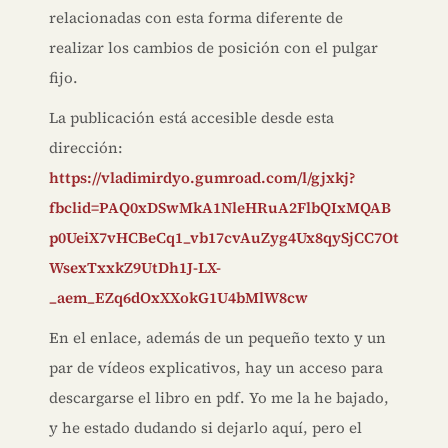
relacionadas con esta forma diferente de
realizar los cambios de posición con el pulgar
fijo.
La publicación está accesible desde esta
dirección:
https://vladimirdyo.gumroad.com/l/gjxkj?
fbclid=PAQ0xDSwMkA1NleHRuA2FlbQIxMQAB
p0UeiX7vHCBeCq1_vb17cvAuZyg4Ux8qySjCC7Ot
WsexTxxkZ9UtDh1J-LX-
_aem_EZq6dOxXXokG1U4bMlW8cw
En el enlace, además de un pequeño texto y un
par de vídeos explicativos, hay un acceso para
descargarse el libro en pdf. Yo me la he bajado,
y he estado dudando si dejarlo aquí, pero el