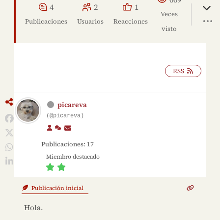
4
2
1
Veces
Publicaciones
Usuarios
Reacciones
visto
RSS
picareva
(@picareva)
Publicaciones: 17
Miembro destacado
Publicación inicial
Hola.