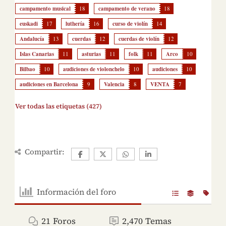
campamento musical
18
campamento de verano
18
euskadi
17
luthería
16
curso de violín
14
Andalucía
13
cuerdas
12
cuerdas de violín
12
Islas Canarias
11
asturias
11
folk
11
Arco
10
Bilbao
10
audiciones de violonchelo
10
audiciones
10
audiciones en Barcelona
9
Valencia
8
VENTA
7
Ver todas las etiquetas (427)
Compartir:
Información del foro
21
Foros
2,470
Temas