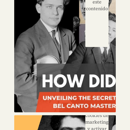
este
contenido
Haz clic
para
aceptar
las
cookies de
marketing
y activar