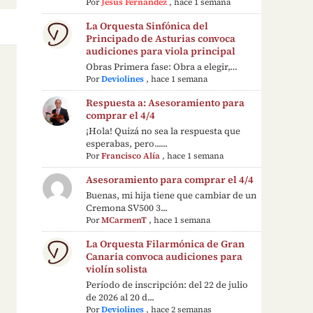
Por
Jesús Fernández
,
hace 1 semana
La Orquesta Sinfónica del
Principado de Asturias convoca
audiciones para viola principal
Obras Primera fase: Obra a elegir,…
Por
Deviolines
,
hace 1 semana
Respuesta a: Asesoramiento para
comprar el 4/4
¡Hola! Quizá no sea la respuesta que
esperabas, pero......
Por
Francisco Alía
,
hace 1 semana
Asesoramiento para comprar el 4/4
Buenas, mi hija tiene que cambiar de un
Cremona SV500 3...
Por
MCarmenT
,
hace 1 semana
La Orquesta Filarmónica de Gran
Canaria convoca audiciones para
violín solista
Período de inscripción: del 22 de julio
de 2026 al 20 d...
Por
Deviolines
,
hace 2 semanas