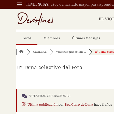
¿Soy demasiado mayor para aprender a
TENDENCIAS:
EL VIO
Foros
Miembros
Últimos Mensajes
GENERAL
Vuestras grabacione...
IIº Tema colect
IIº Tema colectivo del Foro
VUESTRAS GRABACIONES
Última publicación
por
Bea Claro de Luna
hace 8 años