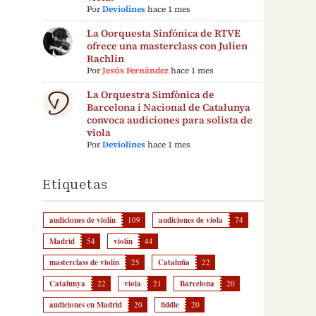
Por
Deviolines
hace 1 mes
La Oorquesta Sinfónica de RTVE
ofrece una masterclass con Julien
Rachlin
Por
Jesús Fernández
hace 1 mes
La Orquestra Simfònica de
Barcelona i Nacional de Catalunya
convoca audiciones para solista de
viola
Por
Deviolines
hace 1 mes
Etiquetas
audiciones de violín
109
audiciones de viola
74
Madrid
54
violín
44
masterclass de violín
25
Cataluña
22
Catalunya
22
viola
21
Barcelona
20
audiciones en Madrid
20
fiddle
20