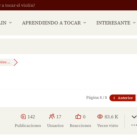
 tocar el violín?
LIN
APRENDIENDO A TOCAR
INTERESANTE
ivo ...
Página 8 / 8
Anterior
142
17
0
83.6 K
Publicaciones
Usuarios
Reacciones
Veces visto