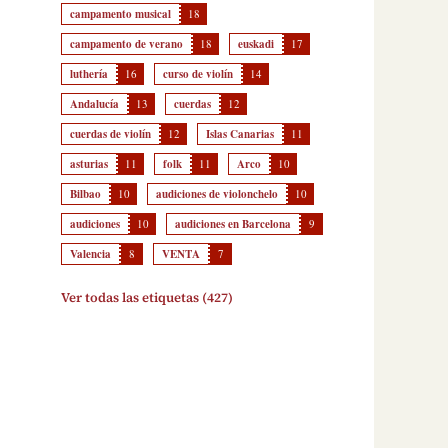
campamento musical
18
campamento de verano
18
euskadi
17
luthería
16
curso de violín
14
Andalucía
13
cuerdas
12
cuerdas de violín
12
Islas Canarias
11
asturias
11
folk
11
Arco
10
Bilbao
10
audiciones de violonchelo
10
audiciones
10
audiciones en Barcelona
9
Valencia
8
VENTA
7
Ver todas las etiquetas (427)