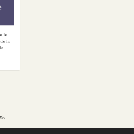
a la
de la
ia
s.