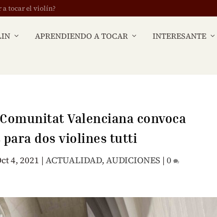
 tocar el violín?
LIN
APRENDIENDO A TOCAR
INTERESANTE
a Comunitat Valenciana convoca
 para dos violines tutti
ct 4, 2021
|
ACTUALIDAD
,
AUDICIONES
|
0