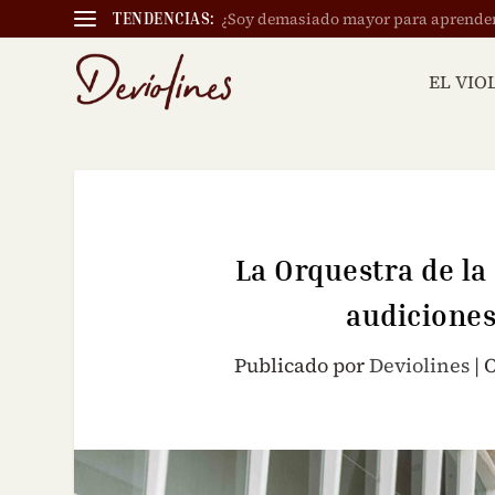
¿Soy demasiado mayor para aprender a
TENDENCIAS:
EL VIO
La Orquestra de l
audiciones
Publicado por
Deviolines
|
O