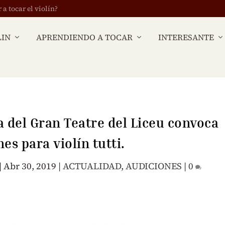
 tocar el violín?
LIN
APRENDIENDO A TOCAR
INTERESANTE
 del Gran Teatre del Liceu convoca
es para violín tutti.
|
Abr 30, 2019
|
ACTUALIDAD
,
AUDICIONES
|
0