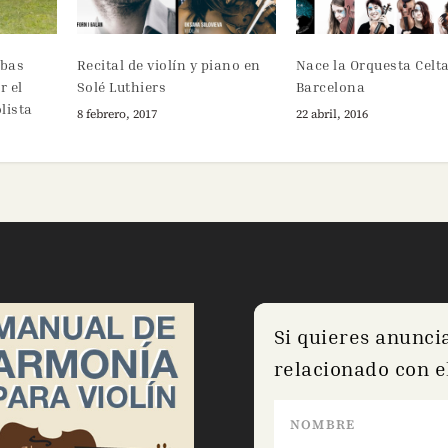
ebas
Recital de violín y piano en
Nace la Orquesta Celt
r el
Solé Luthiers
Barcelona
olista
8 febrero, 2017
22 abril, 2016
Si quieres anunci
relacionado con el