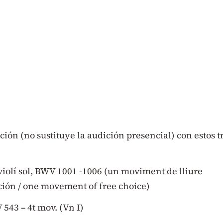
ción (no sustituye la audición presencial) con estos t
a violí sol, BWV 1001 -1006 (un moviment de lliure
ción / one movement of free choice)
543 – 4t mov. (Vn I)