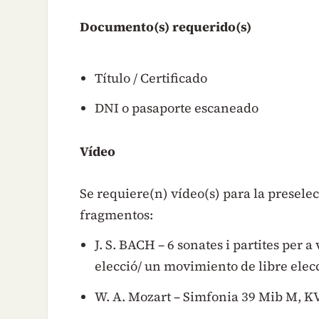
Documento(s) requerido(s)
Título / Certificado
DNI o pasaporte escaneado
Vídeo
Se requiere(n) vídeo(s) para la preselec
fragmentos:
J. S. BACH – 6 sonates i partites per 
elecció/ un movimiento de libre elec
W. A. Mozart – Simfonia 39 Mib M, KV 