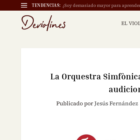
¿Soy demasiado mayor para aprender a
TENDENCIAS:
EL VIO
La Orquestra Simfònica
audicion
Publicado por
Jesús Fernández