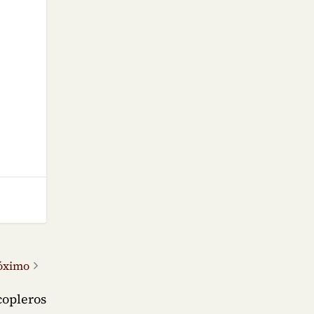
óximo
 copleros