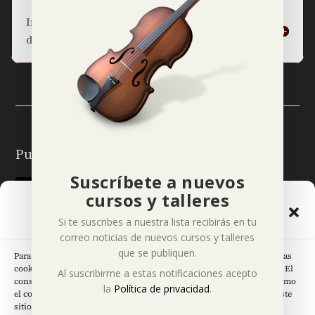
Información básica sobre la protección
de datos
Puedes seguirme en:
Suscríbete a nuevos
cursos y talleres
Gestionar el Consentimiento
Si te suscribes a nuestra lista recibirás en tu
de las Cookies
correo noticias de nuevos cursos y talleres
que se publiquen.
Para ofrecer las mejores experiencias, utilizamos tecnologías como las
cookies para almacenar y/o acceder a la información del dispositivo. El
Páginas Legales
Al suscribirme a estas notificaciones acepto
consentimiento de estas tecnologías nos permitirá procesar datos como
la
Política de privacidad
.
el comportamiento de navegación o las identificaciones únicas en este
sitio. No consentir o retirar el consentimiento, puede afectar