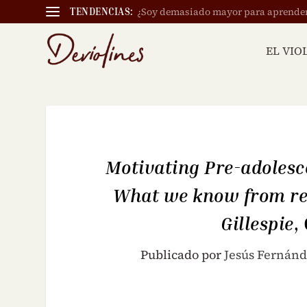
¿Soy demasiado mayor para aprender a
TENDENCIAS:
EL VIO
Motivating Pre-adolesc
What we know from res
Gillespie
,
Publicado por
Jesús Fernán