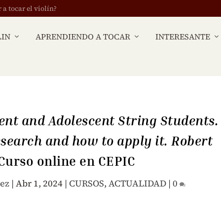
 tocar el violín?
LIN
APRENDIENDO A TOCAR
INTERESANTE
ent and Adolescent String Students.
earch and how to apply it. Robert
 Curso online en CEPIC
dez
|
Abr 1, 2024
|
CURSOS
,
ACTUALIDAD
|
0