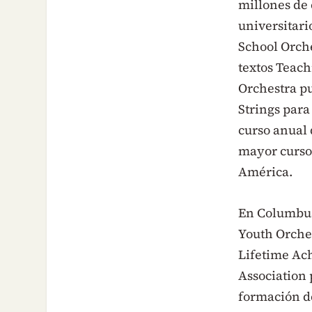
millones de 
universitari
School Orche
textos Teac
Orchestra pu
Strings para
curso anual 
mayor curso
América.
En Columbus
Youth Orches
Lifetime Ac
Association 
formación de