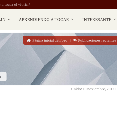
 tocar el violín?
LIN
APRENDIENDO A TOCAR
INTERESANTE
Página inicial del foro
|
Publicaciones recientes
a
Unido: 10 noviembre, 2017 1