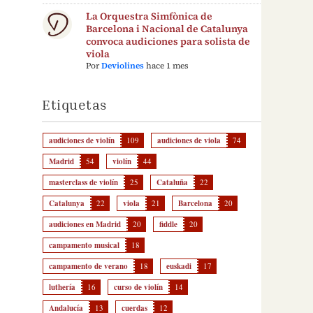
La Orquestra Simfònica de
Barcelona i Nacional de Catalunya
convoca audiciones para solista de
viola
Por
Deviolines
hace 1 mes
Etiquetas
audiciones de violín
109
audiciones de viola
74
Madrid
54
violín
44
masterclass de violín
25
Cataluña
22
Catalunya
22
viola
21
Barcelona
20
audiciones en Madrid
20
fiddle
20
campamento musical
18
campamento de verano
18
euskadi
17
luthería
16
curso de violín
14
Andalucía
13
cuerdas
12