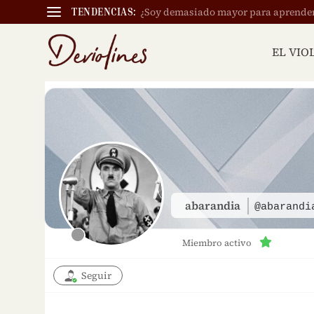
¿Soy demasiado mayor para aprender a
TENDENCIAS:
EL VIO
abarandia
@abarandi
Miembro activo
Seguir