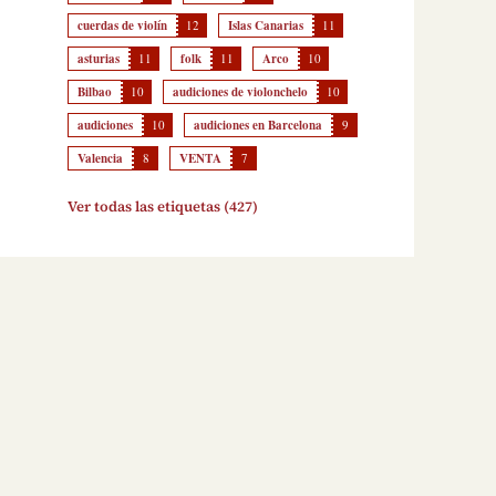
cuerdas de violín
12
Islas Canarias
11
asturias
11
folk
11
Arco
10
Bilbao
10
audiciones de violonchelo
10
audiciones
10
audiciones en Barcelona
9
Valencia
8
VENTA
7
Ver todas las etiquetas (427)