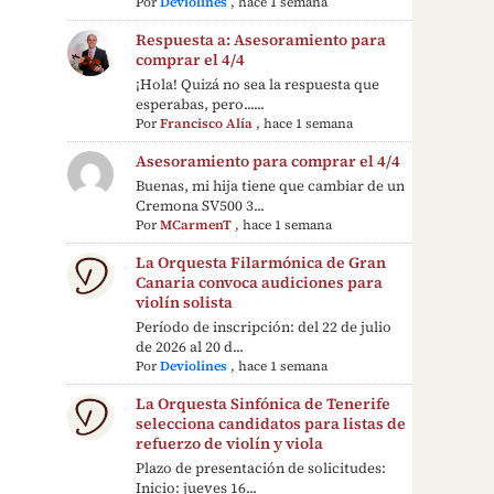
Por
Deviolines
,
hace 1 semana
Respuesta a: Asesoramiento para
comprar el 4/4
¡Hola! Quizá no sea la respuesta que
esperabas, pero......
Por
Francisco Alía
,
hace 1 semana
Asesoramiento para comprar el 4/4
Buenas, mi hija tiene que cambiar de un
Cremona SV500 3...
Por
MCarmenT
,
hace 1 semana
La Orquesta Filarmónica de Gran
Canaria convoca audiciones para
violín solista
Período de inscripción: del 22 de julio
de 2026 al 20 d...
Por
Deviolines
,
hace 1 semana
La Orquesta Sinfónica de Tenerife
selecciona candidatos para listas de
refuerzo de violín y viola
Plazo de presentación de solicitudes:
Inicio: jueves 16...