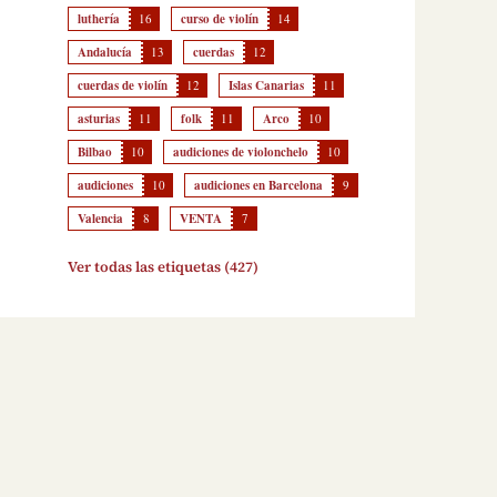
luthería
16
curso de violín
14
Andalucía
13
cuerdas
12
cuerdas de violín
12
Islas Canarias
11
asturias
11
folk
11
Arco
10
Bilbao
10
audiciones de violonchelo
10
audiciones
10
audiciones en Barcelona
9
Valencia
8
VENTA
7
Ver todas las etiquetas (427)