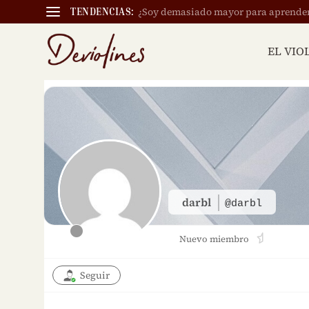
¿Soy demasiado mayor para aprender a
TENDENCIAS:
EL VIO
darbl
@darbl
Nuevo miembro
Seguir