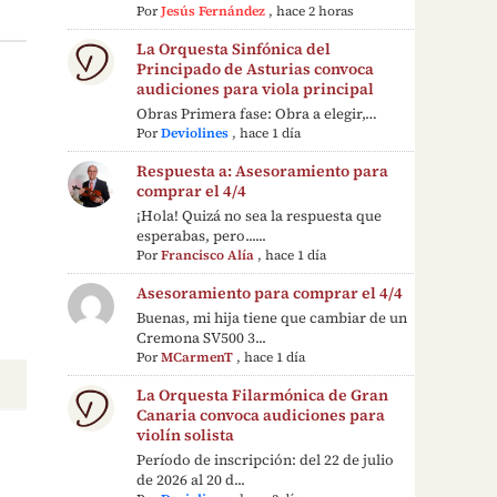
Por
Jesús Fernández
,
hace 2 horas
La Orquesta Sinfónica del
Principado de Asturias convoca
audiciones para viola principal
Obras Primera fase: Obra a elegir,…
Por
Deviolines
,
hace 1 día
Respuesta a: Asesoramiento para
comprar el 4/4
¡Hola! Quizá no sea la respuesta que
esperabas, pero......
Por
Francisco Alía
,
hace 1 día
Asesoramiento para comprar el 4/4
Buenas, mi hija tiene que cambiar de un
Cremona SV500 3...
Por
MCarmenT
,
hace 1 día
La Orquesta Filarmónica de Gran
Canaria convoca audiciones para
violín solista
Período de inscripción: del 22 de julio
de 2026 al 20 d...