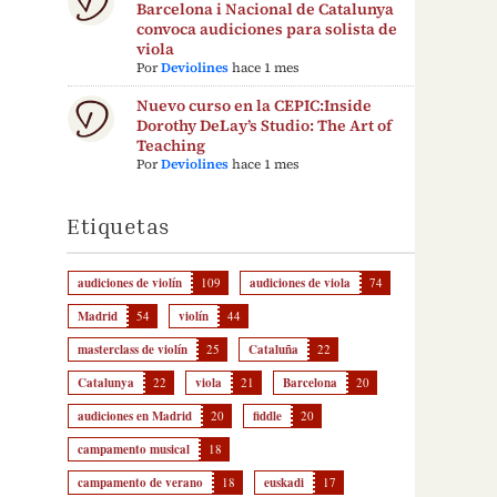
Barcelona i Nacional de Catalunya
convoca audiciones para solista de
viola
Por
Deviolines
hace 1 mes
Nuevo curso en la CEPIC:Inside
Dorothy DeLay’s Studio: The Art of
Teaching
Por
Deviolines
hace 1 mes
Etiquetas
audiciones de violín
109
audiciones de viola
74
Madrid
54
violín
44
masterclass de violín
25
Cataluña
22
Catalunya
22
viola
21
Barcelona
20
audiciones en Madrid
20
fiddle
20
campamento musical
18
campamento de verano
18
euskadi
17