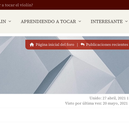
 tocar el violín?
LIN
APRENDIENDO A TOCAR
INTERESANTE
Página inicial del foro
|
Publicaciones recientes
Unido: 27 abril, 2021 
Visto por última vez: 20 mayo, 2021 