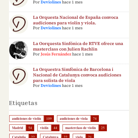
Por
Deviolines
hace 1 mes
La Orquesta Nacional de España convoca
audiciones para violín y viola.
Por
Deviolines
hace 1 mes
La Oorquesta Sinfónica de RTVE ofrece una
masterclass con Julien Rachlin
Por
Jesús Fernández
hace 1 mes
La Orquestra Simfònica de Barcelona i
Nacional de Catalunya convoca audiciones
para solista de viola
Por
Deviolines
hace 1 mes
Etiquetas
audiciones de violín
109
audiciones de viola
74
Madrid
54
violín
44
masterclass de violín
25
Cataluña
22
Catalunya
22
viola
21