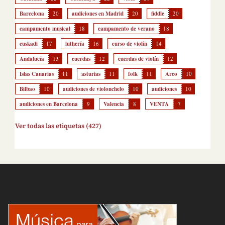
Barcelona
20
audiciones en Madrid
20
fiddle
20
campamento musical
18
campamento de verano
18
euskadi
17
luthería
16
curso de violín
14
Andalucía
13
cuerdas
12
cuerdas de violín
12
Islas Canarias
11
asturias
11
folk
11
Arco
10
Bilbao
10
audiciones de violonchelo
10
audiciones
10
audiciones en Barcelona
9
Valencia
8
VENTA
7
Ver todas las etiquetas (427)