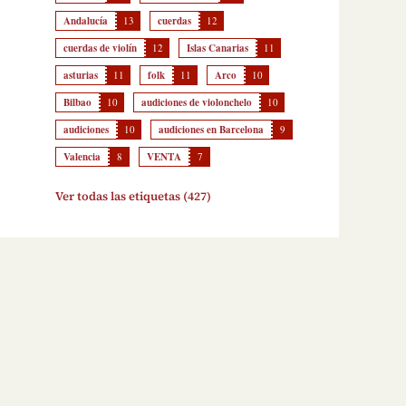
Andalucía
13
cuerdas
12
cuerdas de violín
12
Islas Canarias
11
asturias
11
folk
11
Arco
10
Bilbao
10
audiciones de violonchelo
10
audiciones
10
audiciones en Barcelona
9
Valencia
8
VENTA
7
Ver todas las etiquetas (427)