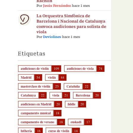
Rachlin
Por
Jesús Fernández
hace 1 mes
La Orquestra Simfònica de
Barcelona i Nacional de Catalunya
convoca audiciones para solista de
viola
Por
Deviolines
hace 1 mes
Etiquetas
audiciones de violín
109
audiciones de viola
74
Madrid
54
violín
44
masterclass de violín
25
Cataluña
22
Catalunya
22
viola
21
Barcelona
20
audiciones en Madrid
20
fiddle
20
campamento musical
18
campamento de verano
18
euskadi
17
luthería
16
curso de violín
14