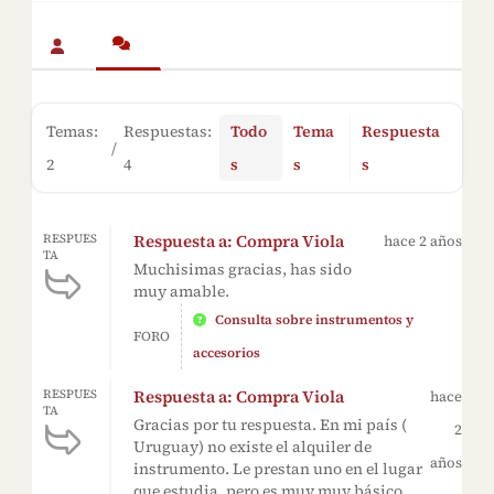
Temas:
Respuestas:
Todo
Tema
Respuesta
/
2
4
s
s
s
Respuesta a: Compra Viola
RESPUES
hace 2 años
TA
Muchisimas gracias, has sido
muy amable.
Consulta sobre instrumentos y
FORO
accesorios
Respuesta a: Compra Viola
RESPUES
hace
TA
Gracias por tu respuesta. En mi país (
2
Uruguay) no existe el alquiler de
años
instrumento. Le prestan uno en el lugar
que estudia, pero es muy muy básico. ...