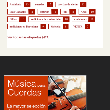
Andalucía
13
cuerdas
12
cuerdas de violín
12
Islas Canarias
11
asturias
11
folk
11
Arco
10
Bilbao
10
audiciones de violonchelo
10
audiciones
10
audiciones en Barcelona
9
Valencia
8
VENTA
7
Ver todas las etiquetas (427)