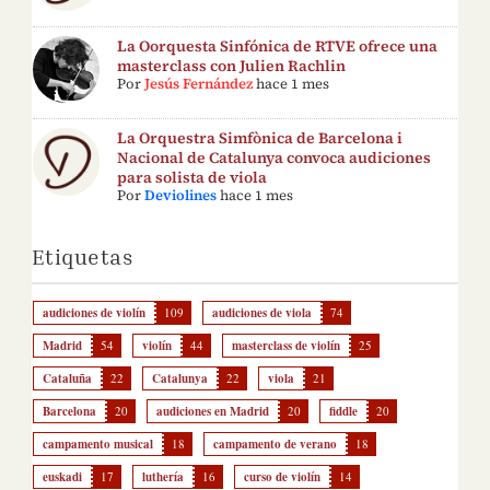
La Oorquesta Sinfónica de RTVE ofrece una
masterclass con Julien Rachlin
Por
Jesús Fernández
hace 1 mes
La Orquestra Simfònica de Barcelona i
Nacional de Catalunya convoca audiciones
para solista de viola
Por
Deviolines
hace 1 mes
Etiquetas
audiciones de violín
109
audiciones de viola
74
Madrid
54
violín
44
masterclass de violín
25
Cataluña
22
Catalunya
22
viola
21
Barcelona
20
audiciones en Madrid
20
fiddle
20
campamento musical
18
campamento de verano
18
euskadi
17
luthería
16
curso de violín
14