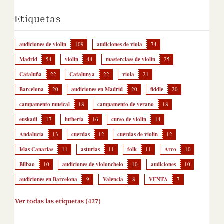
Etiquetas
audiciones de violín
109
audiciones de viola
74
Madrid
54
violín
44
masterclass de violín
25
Cataluña
22
Catalunya
22
viola
21
Barcelona
20
audiciones en Madrid
20
fiddle
20
campamento musical
18
campamento de verano
18
euskadi
17
luthería
16
curso de violín
14
Andalucía
13
cuerdas
12
cuerdas de violín
12
Islas Canarias
11
asturias
11
folk
11
Arco
10
Bilbao
10
audiciones de violonchelo
10
audiciones
10
audiciones en Barcelona
9
Valencia
8
VENTA
7
Ver todas las etiquetas (427)