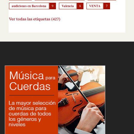
audiciones en Barcelona
9
Valencia
8
VENTA
7
Ver todas las etiquetas (427)