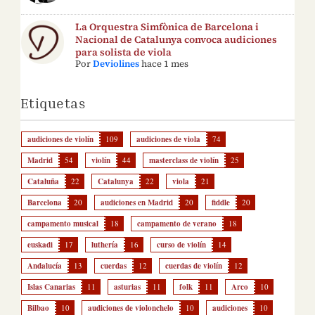
La Orquestra Simfònica de Barcelona i
Nacional de Catalunya convoca audiciones
para solista de viola
Por
Deviolines
hace 1 mes
Etiquetas
audiciones de violín
109
audiciones de viola
74
Madrid
54
violín
44
masterclass de violín
25
Cataluña
22
Catalunya
22
viola
21
Barcelona
20
audiciones en Madrid
20
fiddle
20
campamento musical
18
campamento de verano
18
euskadi
17
luthería
16
curso de violín
14
Andalucía
13
cuerdas
12
cuerdas de violín
12
Islas Canarias
11
asturias
11
folk
11
Arco
10
Bilbao
10
audiciones de violonchelo
10
audiciones
10