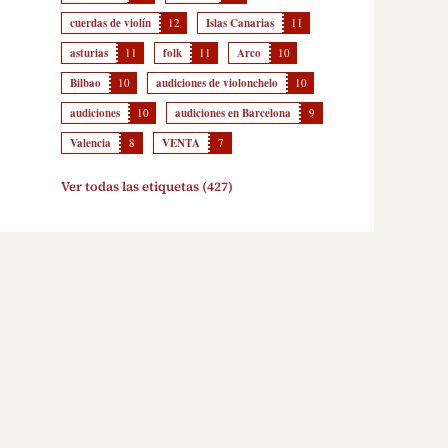
cuerdas de violín
12
Islas Canarias
11
asturias
11
folk
11
Arco
10
Bilbao
10
audiciones de violonchelo
10
audiciones
10
audiciones en Barcelona
9
Valencia
8
VENTA
7
Ver todas las etiquetas (427)