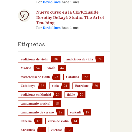
Por
Deviolines
hace 1 mes
Nuevo curso en la CEPIC:Inside
Dorothy DeLay’s Studio: The Art of
Teaching
Por
Deviolines
hace 1 mes
Etiquetas
audiciones de violín
109
audiciones de viola
74
Madrid
54
violín
44
masterclass de violín
25
Cataluña
22
Catalunya
22
viola
21
Barcelona
20
audiciones en Madrid
20
fiddle
20
campamento musical
18
campamento de verano
18
euskadi
17
luthería
16
curso de violín
14
Andalucía
13
cuerdas
12