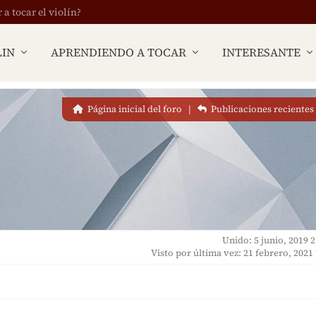
 tocar el violín?
LIN
APRENDIENDO A TOCAR
INTERESANTE
Página inicial del foro
|
Publicaciones recientes
Unido: 5 junio, 2019 2
Visto por última vez: 21 febrero, 2021