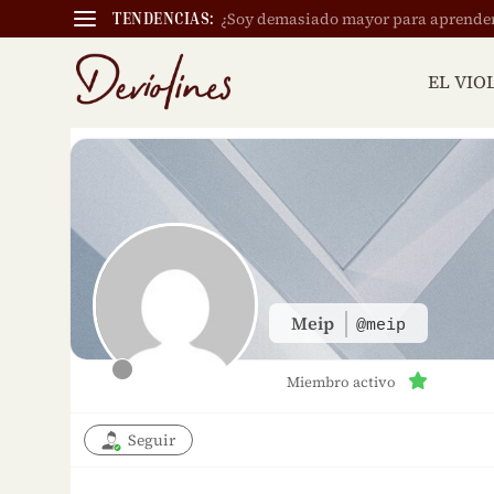
¿Soy demasiado mayor para aprender a
TENDENCIAS:
EL VIO
Meip
@meip
Miembro activo
Seguir