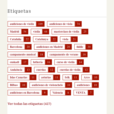
Etiquetas
audiciones de violín
109
audiciones de viola
74
Madrid
54
violín
44
masterclass de violín
25
Cataluña
22
Catalunya
22
viola
21
Barcelona
20
audiciones en Madrid
20
fiddle
20
campamento musical
18
campamento de verano
18
euskadi
17
luthería
16
curso de violín
14
Andalucía
13
cuerdas
12
cuerdas de violín
12
Islas Canarias
11
asturias
11
folk
11
Arco
10
Bilbao
10
audiciones de violonchelo
10
audiciones
10
audiciones en Barcelona
9
Valencia
8
VENTA
7
Ver todas las etiquetas (427)