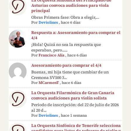
Asturias convoca audiciones para viola
principal
Obras Primera fase: Obra a elegir,…
Por
Deviolines
,
hace 6 días
Respuesta a: Asesoramiento para comprar el
4/4
¡Hola! Quizá no sea la respuesta que
esperabas, pero......
Por
Francisco Alía
,
hace 6 días
Asesoramiento para comprar el 4/4
Buenas, mi hija tiene que cambiar de un
Cremona SV500 3...
Por
MCarmenT
,
hace 6 días
La Orquesta Filarmónica de Gran Canaria
convoca audiciones para violín solista
Período de inscripción: del 22 de julio de 2026
al 20 d...
Por
Deviolines
,
hace 1 semana
La Orquesta Sinfónica de Tenerife selecciona
candidatos para listas de refuerzo de violín y