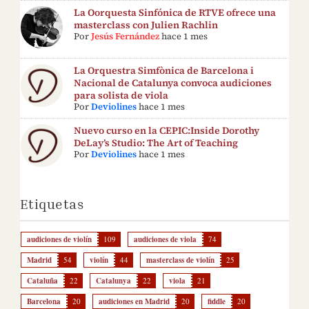
La Oorquesta Sinfónica de RTVE ofrece una
masterclass con Julien Rachlin
Por
Jesús Fernández
hace 1 mes
La Orquestra Simfònica de Barcelona i
Nacional de Catalunya convoca audiciones
para solista de viola
Por
Deviolines
hace 1 mes
Nuevo curso en la CEPIC:Inside Dorothy
DeLay’s Studio: The Art of Teaching
Por
Deviolines
hace 1 mes
Etiquetas
audiciones de violín
109
audiciones de viola
74
Madrid
54
violín
44
masterclass de violín
25
Cataluña
22
Catalunya
22
viola
21
Barcelona
20
audiciones en Madrid
20
fiddle
20