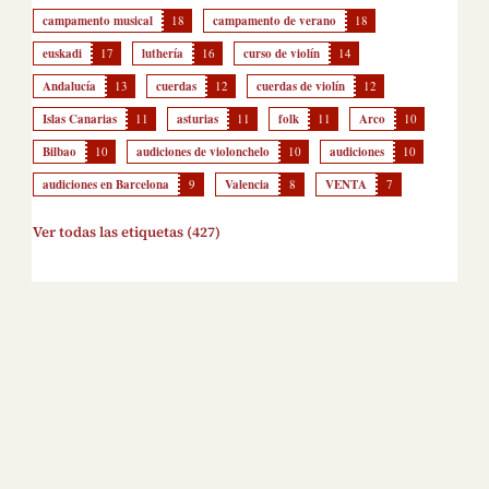
campamento musical
18
campamento de verano
18
euskadi
17
luthería
16
curso de violín
14
Andalucía
13
cuerdas
12
cuerdas de violín
12
Islas Canarias
11
asturias
11
folk
11
Arco
10
Bilbao
10
audiciones de violonchelo
10
audiciones
10
audiciones en Barcelona
9
Valencia
8
VENTA
7
Ver todas las etiquetas (427)