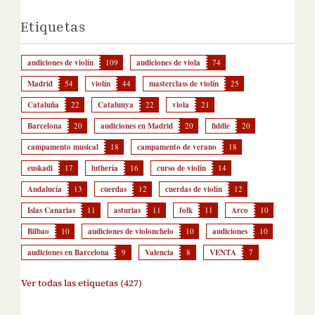
Etiquetas
audiciones de violín
109
audiciones de viola
74
Madrid
54
violín
44
masterclass de violín
25
Cataluña
22
Catalunya
22
viola
21
Barcelona
20
audiciones en Madrid
20
fiddle
20
campamento musical
18
campamento de verano
18
euskadi
17
luthería
16
curso de violín
14
Andalucía
13
cuerdas
12
cuerdas de violín
12
Islas Canarias
11
asturias
11
folk
11
Arco
10
Bilbao
10
audiciones de violonchelo
10
audiciones
10
audiciones en Barcelona
9
Valencia
8
VENTA
7
Ver todas las etiquetas (427)