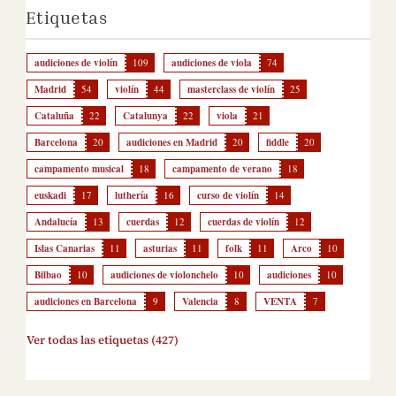
Etiquetas
audiciones de violín
109
audiciones de viola
74
Madrid
54
violín
44
masterclass de violín
25
Cataluña
22
Catalunya
22
viola
21
Barcelona
20
audiciones en Madrid
20
fiddle
20
campamento musical
18
campamento de verano
18
euskadi
17
luthería
16
curso de violín
14
Andalucía
13
cuerdas
12
cuerdas de violín
12
Islas Canarias
11
asturias
11
folk
11
Arco
10
Bilbao
10
audiciones de violonchelo
10
audiciones
10
audiciones en Barcelona
9
Valencia
8
VENTA
7
Ver todas las etiquetas (427)