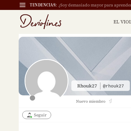
¿Soy demasiado mayor para aprender a
TENDENCIAS:
EL VIO
Rhouk27
@rhouk27
Nuevo miembro
Seguir