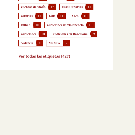
cuerdas de violín
12
Islas Canarias
11
asturias
11
folk
11
Arco
10
Bilbao
10
audiciones de violonchelo
10
audiciones
10
audiciones en Barcelona
9
Valencia
8
VENTA
7
Ver todas las etiquetas (427)