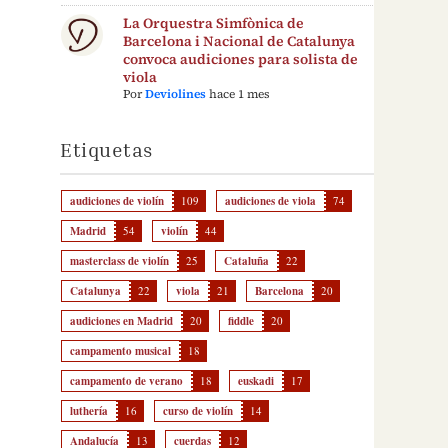
La Orquestra Simfònica de
Barcelona i Nacional de Catalunya
convoca audiciones para solista de
viola
Por
Deviolines
hace 1 mes
Etiquetas
audiciones de violín
109
audiciones de viola
74
Madrid
54
violín
44
masterclass de violín
25
Cataluña
22
Catalunya
22
viola
21
Barcelona
20
audiciones en Madrid
20
fiddle
20
campamento musical
18
campamento de verano
18
euskadi
17
luthería
16
curso de violín
14
Andalucía
13
cuerdas
12