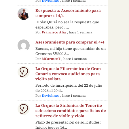
Por
Deviolines
,
hace 1 semana
Respuesta a: Asesoramiento para
comprar el 4/4
¡Hola! Quizá no sea la respuesta que
esperabas, pero......
Por
Francisco Alía
,
hace 1 semana
Asesoramiento para comprar el 4/4
Buenas, mi hija tiene que cambiar de un
Cremona SV500 3...
Por
MCarmenT
,
hace 1 semana
La Orquesta Filarmónica de Gran
Canaria convoca audiciones para
violín solista
Período de inscripción: del 22 de julio
de 2026 al 20 d...
Por
Deviolines
,
hace 1 semana
La Orquesta Sinfónica de Tenerife
selecciona candidatos para listas de
refuerzo de violín y viola
Plazo de presentación de solicitudes:
Inicio: jueves 16...