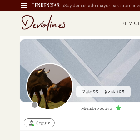
¿Soy demasiado mayor para aprender a
TENDENCIAS:
EL VIO
Zaki95
@zaki95
Miembro activo
Seguir