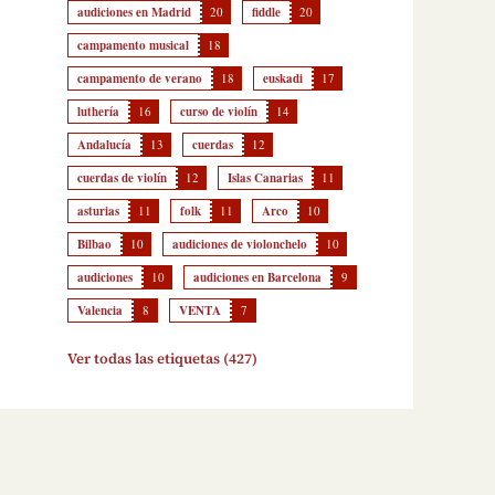
audiciones en Madrid
20
fiddle
20
campamento musical
18
campamento de verano
18
euskadi
17
luthería
16
curso de violín
14
Andalucía
13
cuerdas
12
cuerdas de violín
12
Islas Canarias
11
asturias
11
folk
11
Arco
10
Bilbao
10
audiciones de violonchelo
10
audiciones
10
audiciones en Barcelona
9
Valencia
8
VENTA
7
Ver todas las etiquetas (427)