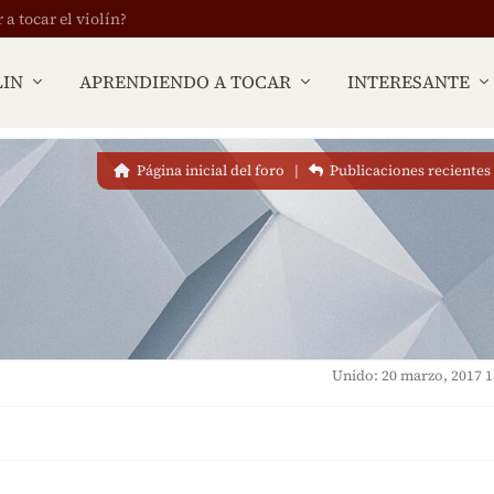
 tocar el violín?
LIN
APRENDIENDO A TOCAR
INTERESANTE
Página inicial del foro
|
Publicaciones recientes
Unido: 20 marzo, 2017 1