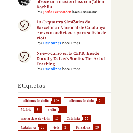
ofrece una masterclass con Julien
Rachlin
Por
Jesús Fernández
hace 4 semanas
La Orquestra Simfònica de
Barcelona i Nacional de Catalunya
convoca audiciones para solista de
viola
Por
Deviolines
hace 1 mes
Nuevo curso en la CEPIC:Inside
Dorothy DeLay’s Studio: The Art of
Teaching
Por
Deviolines
hace 1 mes
Etiquetas
audiciones de violín
109
audiciones de viola
74
Madrid
54
violín
44
masterclass de violín
25
Cataluña
22
Catalunya
22
viola
21
Barcelona
20