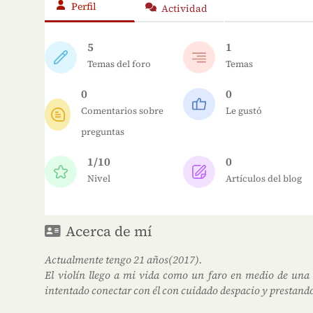
Perfil
Actividad
5
1
Temas del foro
Temas
0
0
Comentarios sobre
Le gustó
preguntas
1/10
0
Nivel
Artículos del blog
Acerca de mí
Actualmente tengo 21 años(2017).
El violín llego a mi vida como un faro en medio de una
intentado conectar con él con cuidado despacio y prestand