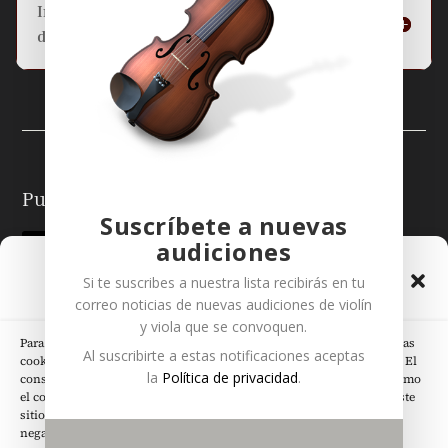
Información básica sobre la protección
de datos
Puedes seguirme en:
Suscríbete a nuevas
audiciones
Gestionar el Consentimiento
Si te suscribes a nuestra lista recibirás en tu
de las Cookies
correo noticias de nuevas audiciones de
violín
y
viola
que se convoquen.
Para ofrecer las mejores experiencias, utilizamos tecnologías como las
Al suscribirte a estas notificaciones aceptas
cookies para almacenar y/o acceder a la información del dispositivo. El
Páginas Legales
la
Política de privacidad
.
consentimiento de estas tecnologías nos permitirá procesar datos como
el comportamiento de navegación o las identificaciones únicas en este
sitio. No consentir o retirar el consentimiento, puede afectar
negativamente a ciertas características y funciones.