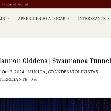
 tocar el violín?
LIN
APRENDIENDO A TOCAR
INTERESANTE
iannon Giddens | Swannanoa Tunne
|
Oct 7, 2024
|
MÚSICA
,
GRANDES VIOLINISTAS
,
NTERESANTE
|
0