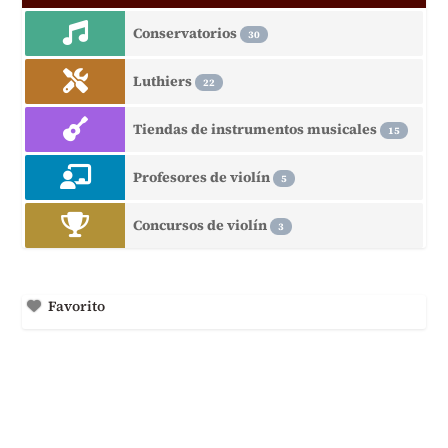
Conservatorios
30
Luthiers
22
Tiendas de instrumentos musicales
15
Profesores de violín
5
Concursos de violín
3
Favorito