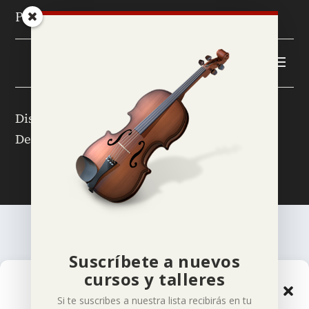
Páginas Legales
Diseñado por
Jesús Fernández © 2024
|
Desarrollado por
Mensaje
Suscríbete a nuevos
cursos y talleres
Gestionar el Consentimiento
Si te suscribes a nuestra lista recibirás en tu
de las Cookies