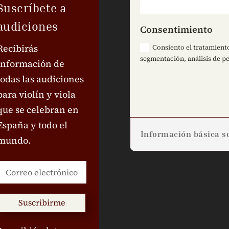
Suscríbete a
audiciones
Consentimiento
Recibirás
Consiento el tratamiento
segmentación, análisis de pe
información de
todas las audiciones
para violín y viola
que se celebran en
España y todo el
Información básica so
mundo.
Suscribirme