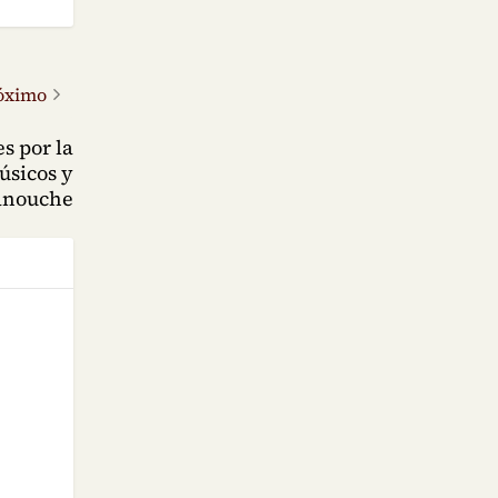
óximo
s por la
úsicos y
Manouche