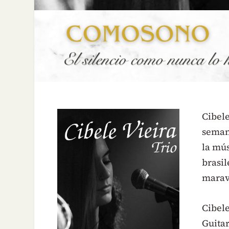
Cibele
seman
la mús
brasil
marav
Cibele
Guitar