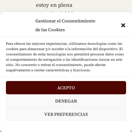
estoy en plena
creación del blog,
Gestionar el Consentimiento
cuando este pondré el
de las Cookies
enlace.
Pao me entero de
Para ofrecer las mejores experiencias, utilizamos tecnologías como las
algún compañero en
cookies para almacenar y/o acceder a la información del dispositivo. El
consentimiento de estas tecnologías nos permitirá procesar datos como
Barna que lo imparta (
el comportamiento de navegación o las identificaciones únicas en este
sitio. No consentir o retirar el consentimiento, puede afectar
aunque no sea para
negativamente a ciertas características y funciones.
músicos) y te digo.
Os dejo el correo por si
ACEPTO
queréis mas info,
DENEGAR
cualquier duda,
aunque no esteis en
VER PREFERENCIAS
Madrid, podré daros
respuesta: