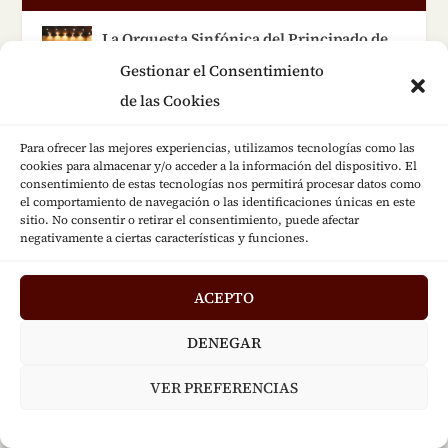
La Orquesta Sinfónica del Principado de
Asturias convoca audiciones para viola
Gestionar el Consentimiento
principal
Jul 30, 2026
|
AUDICIONES
,
ACTUALIDAD
de las Cookies
La Orquesta Filarmónica de Gran Canaria
Para ofrecer las mejores experiencias, utilizamos tecnologías como las
convoca audiciones para violín solista
cookies para almacenar y/o acceder a la información del dispositivo. El
consentimiento de estas tecnologías nos permitirá procesar datos como
Jul 28, 2026
|
AUDICIONES
,
ACTUALIDAD
,
el comportamiento de navegación o las identificaciones únicas en este
NOVEDADES
sitio. No consentir o retirar el consentimiento, puede afectar
negativamente a ciertas características y funciones.
La Orquesta Sinfónica de Tenerife
selecciona candidatos para listas de
refuerzo de violín y viola
ACEPTO
Jul 27, 2026
|
AUDICIONES
,
ACTUALIDAD
DENEGAR
La Orquesta Sinfónica de la Región de
Murcia convoca audiciones para viola
VER PREFERENCIAS
tutti sustituto
Jul 6, 2026
|
ACTUALIDAD
,
AUDICIONES