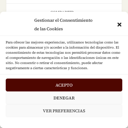
COMPARTIR:
Gestionar el Consentimiento
de las Cookies
Para ofrecer las mejores experiencias, utilizamos tecnologías como las
cookies para almacenar y/o acceder a la información del dispositivo. El
Próximo
The Unanswered
consentimiento de estas tecnologías nos permitirá procesar datos como
Question | Charles
el comportamiento de navegación o las identificaciones únicas en este
ARVO PART: Spiegel
sitio. No consentir o retirar el consentimiento, puede afectar
Ives
negativamente a ciertas características y funciones.
im Spiegel
Anterior
ACEPTO
SOBRE EL AUTOR
DENEGAR
VER PREFERENCIAS