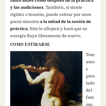
tanto antes como después de la práctica
y las audiciones
. También, si siente
rigidez o tensión, puede estirar por unos
pocos minutos
a la mitad de la sesión de
práctica
. Esto le aflojará y hará que su
energía fluya libremente de nuevo.
COMO ESTIRARSE
Tom
amo
s
pres
tado
del
fam
oso