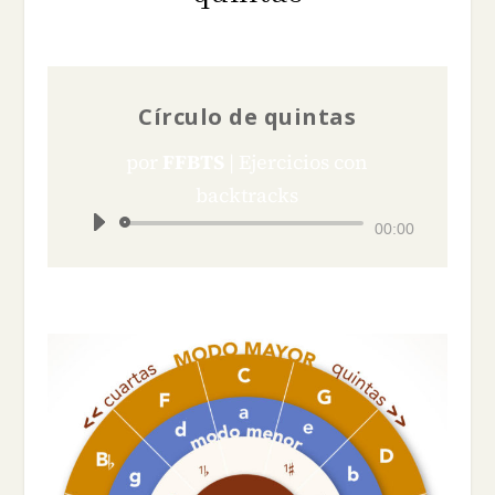
Círculo de quintas
por
FFBTS
|
Ejercicios con
backtracks
Reproductor
00:00
de
audio