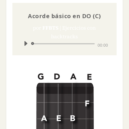
Acorde básico en DO (C)
por
FFBTS
|
Ejercicios con
backtracks
Reproductor
00:00
de
audio