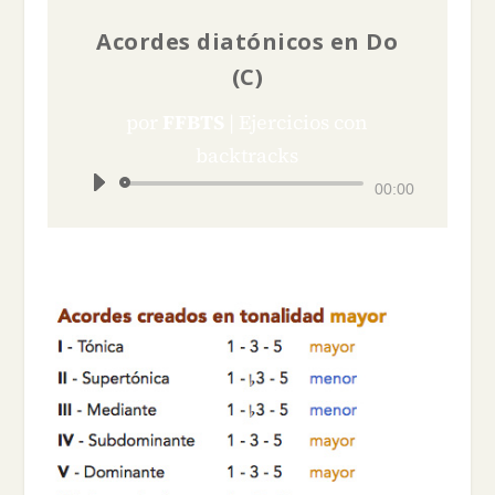
Acordes diatónicos en Do
(C)
por
FFBTS
|
Ejercicios con
backtracks
Reproductor
00:00
de
audio