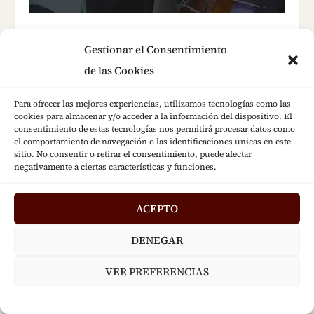
Aprendiendo
chops
y
grooving
con Casey Driesen,
Gestionar el Consentimiento
Darol Anger y Rushad Eggleston
de las Cookies
12 junio, 2018
Para ofrecer las mejores experiencias, utilizamos tecnologías como las
cookies para almacenar y/o acceder a la información del dispositivo. El
consentimiento de estas tecnologías nos permitirá procesar datos como
Deja una respuesta
el comportamiento de navegación o las identificaciones únicas en este
sitio. No consentir o retirar el consentimiento, puede afectar
Lo siento, debes estar
conectado
para publicar
negativamente a ciertas características y funciones.
un comentario.
Este sitio usa Akismet para reducir el spam.
ACEPTO
Aprende cómo se procesan los datos de tus
DENEGAR
comentarios.
VER PREFERENCIAS
NOVEDADES