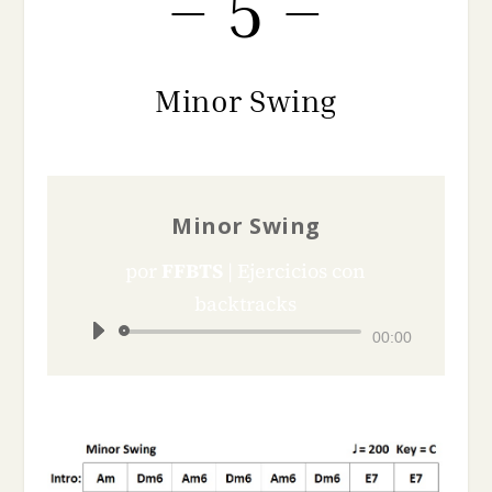
– 5 –
Minor Swing
Minor Swing
por
FFBTS
|
Ejercicios con
backtracks
Reproductor
00:00
de
audio