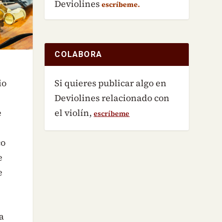
Deviolines
escríbeme.
COLABORA
Si quieres publicar algo en
io
Deviolines relacionado con
el violín,
e
escríbeme
co
e
e
a